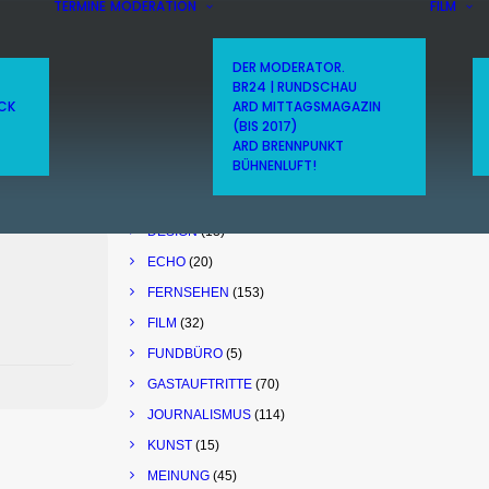
TERMINE
MODERATION
FILM
DER MODERATOR.
BR24 | RUNDSCHAU
THEMEN
ICK
ARD MITTAGSMAGAZIN
(BIS 2017)
ARD
(65)
CHEN
ARD BRENNPUNKT
BÜHNENLUFT!
BR
(150)
COACHING
(10)
DESIGN
(13)
ECHO
(20)
FERNSEHEN
(153)
FILM
(32)
FUNDBÜRO
(5)
GASTAUFTRITTE
(70)
JOURNALISMUS
(114)
KUNST
(15)
MEINUNG
(45)