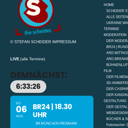
HOME
SCHEIDER S
ALLE SEITEN
UKRAINE W
TERMINE
MODERATION
DER MODER
© STEFAN SCHEIDER
IMPRESSUM
BR24 | RUN
ARD MITTAGS
LIVE
(
alle Termine
)
ARD BRENN
BÜHNENLUF
FILM
DEMNÄCHST:
DER FILMEM
3D-ANIMATI
6:33:26
DER CASPAR
DER KANDIN
GESTALTUNG
DO
BR24 | 18.30
06
DER GESTAL
UHR
WEBDESIGN!
AUG
BÜCHER & S
BR MÜNCHEN FREIMANN
Fotomacher: D