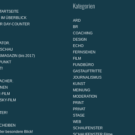
Kategorien
TARTSEITE
 IM ÜBERBLICK
ARD
AR DAY-COUNTER
BR
COACHING
DESIGN
ATOR.
ECHO
DSCHAU
FERNSEHEN
MAGAZIN (bis 2017)
FILM
PUNKT
FUNDBÜRO
T!
GASTAUFTRITTE
JOURNALISMUS
ACHER.
KUNST
ONEN
MEINUNG
-FILM
MODERATION
SKY-FILM
PRINT
PRIVAT
TER!
STAGE
WEB
CHEIBEN
SCHAUFENSTER
er besondere Blick!
SCHAUFENSTER Filme