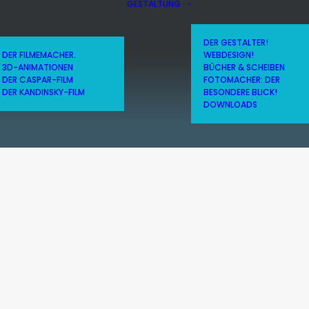
GESTALTUNG
DER GESTALTER!
DER FILMEMACHER.
WEBDESIGN!
3D-ANIMATIONEN
BÜCHER & SCHEIBEN
DER CASPAR-FILM
FOTOMACHER: DER
DER KANDINSKY-FILM
BESONDERE BLICK!
DOWNLOADS