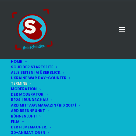
HOME
SCHEIDER STARTSEITE
ALLE SEITEN IM ÜBERBLICK
UKRAINE WAR DAY-COUNTER
TERMINE
MODERATION
DER MODERATOR.
BR24 | RUNDSCHAU
ARD MITTAGSMAGAZIN (BIS 2017)
ARD BRENNPUNKT
BÜHNENLUFT!
FILM
DER FILMEMACHER.
3D-ANIMATIONEN