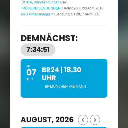
EXTRA
,
Wahlsendungen
usw.
FRÜHERE SENDUNGEN
: Herbst 2008 bis April 2016,
ARD Mittagsmagazin
(Sendung bis 2017 beim BR)
DEMNÄCHST:
7:34:48
FR
BR24 | 18.30
07
UHR
AUG
BR MÜNCHEN FREIMANN
AUGUST, 2026