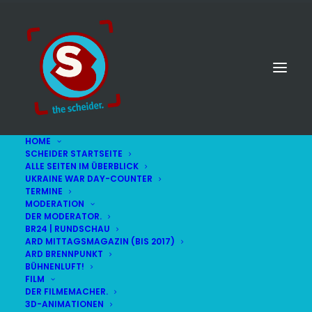
HOME
SCHEIDER STARTSEITE
ALLE SEITEN IM ÜBERBLICK
UKRAINE WAR DAY-COUNTER
TERMINE
MODERATION
DER MODERATOR.
IMPRESSUM
BR24 | RUNDSCHAU
ARD MITTAGSMAGAZIN (BIS 2017)
ARD BRENNPUNKT
BÜHNENLUFT!
FILM
DER FILMEMACHER.
3D-ANIMATIONEN