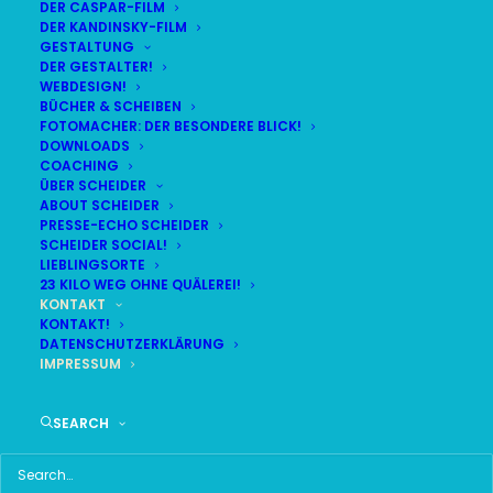
DER CASPAR-FILM
DER KANDINSKY-FILM
GESTALTUNG
DER GESTALTER!
WEBDESIGN!
BÜCHER & SCHEIBEN
FOTOMACHER: DER BESONDERE BLICK!
Impressum
DOWNLOADS
COACHING
ÜBER SCHEIDER
ABOUT SCHEIDER
Angaben gemäß § 5 TMG
PRESSE-ECHO SCHEIDER
SCHEIDER SOCIAL!
LIEBLINGSORTE
Stefan Scheider
23 KILO WEG OHNE QUÄLEREI!
Journalist
KONTAKT
KONTAKT!
Bernöckersiedlung 12a
DATENSCHUTZERKLÄRUNG
83703 Gmund
IMPRESSUM
Kontakt
SEARCH
Telefon: +49 (0) 802297026