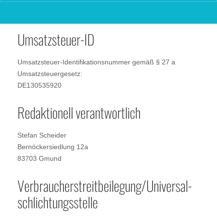
Telefax: +49 (0) 802297028
E-Mail: stefan@scheider.de
Umsatzsteuer-ID
Umsatzsteuer-Identifikationsnummer gemäß § 27 a
Umsatzsteuergesetz:
DE130535920
Redaktionell verantwortlich
Stefan Scheider
Bernöckersiedlung 12a
83703 Gmund
Verbraucher­streit­beilegung/Universal­
schlichtungs­stelle