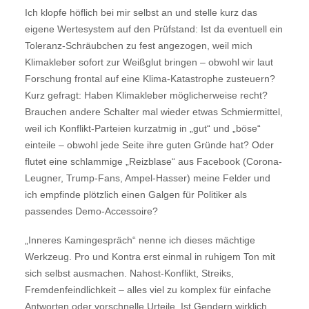
Ich klopfe höflich bei mir selbst an und stelle kurz das
eigene Wertesystem auf den Prüfstand: Ist da eventuell ein
Toleranz-Schräubchen zu fest angezogen, weil mich
Klimakleber sofort zur Weißglut bringen – obwohl wir laut
Forschung frontal auf eine Klima-Katastrophe zusteuern?
Kurz gefragt: Haben Klimakleber möglicherweise recht?
Brauchen andere Schalter mal wieder etwas Schmiermittel,
weil ich Konflikt-Parteien kurzatmig in „gut“ und „böse“
einteile – obwohl jede Seite ihre guten Gründe hat? Oder
flutet eine schlammige „Reizblase“ aus Facebook (Corona-
Leugner, Trump-Fans, Ampel-Hasser) meine Felder und
ich empfinde plötzlich einen Galgen für Politiker als
passendes Demo-Accessoire?
„Inneres Kamingespräch“ nenne ich dieses mächtige
Werkzeug. Pro und Kontra erst einmal in ruhigem Ton mit
sich selbst ausmachen. Nahost-Konflikt, Streiks,
Fremdenfeindlichkeit – alles viel zu komplex für einfache
Antworten oder vorschnelle Urteile. Ist Gendern wirklich