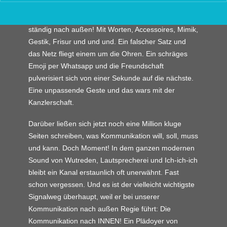
sende ich ein Signal aus – in dem Falle preise ich
meine Liebe zur Farbe an. Wir kommunizieren
ständig nach außen! Mit Worten, Accessoires, Mimik,
Gestik, Frisur und und und. Ein falscher Satz und
das Netz fliegt einem um die Ohren. Ein schräges
Emoji per Whatsapp und die Freundschaft
pulverisiert sich von einer Sekunde auf die nächste.
Eine unpassende Geste und das wars mit der
Kanzlerschaft.
Darüber ließen sich jetzt noch eine Million kluge
Seiten schreiben, was Kommunikation will, soll, muss
und kann. Doch Moment! In dem ganzen modernen
Sound von Wutreden, Lautsprecherei und Ich-ich-ich
bleibt ein Kanal erstaunlich oft unerwähnt. Fast
schon vergessen. Und es ist der vielleicht wichtigste
Signalweg überhaupt, weil er bei unserer
Kommunikation nach außen Regie führt: Die
Kommunikation nach INNEN! Ein Plädoyer von