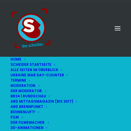
HOME
SCHEIDER STARTSEITE
ALLE SEITEN IM ÜBERBLICK
UKRAINE WAR DAY-COUNTER
TERMINE
MODERATION
DER MODERATOR.
BR24 | RUNDSCHAU
ARD MITTAGSMAGAZIN (BIS 2017)
ARD BRENNPUNKT
BÜHNENLUFT!
FILM
DER FILMEMACHER.
3D-ANIMATIONEN