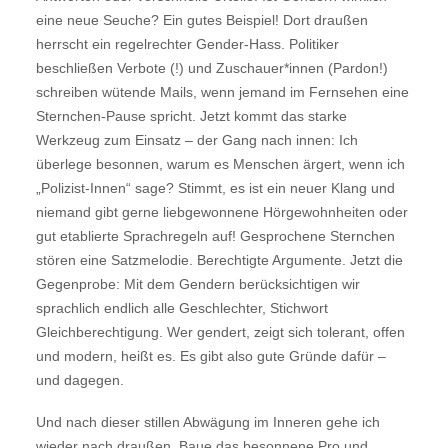
eine neue Seuche? Ein gutes Beispiel! Dort draußen
herrscht ein regelrechter Gender-Hass. Politiker
beschließen Verbote (!) und Zuschauer*innen (Pardon!)
schreiben wütende Mails, wenn jemand im Fernsehen eine
Sternchen-Pause spricht. Jetzt kommt das starke
Werkzeug zum Einsatz – der Gang nach innen: Ich
überlege besonnen, warum es Menschen ärgert, wenn ich
„Polizist-Innen“ sage? Stimmt, es ist ein neuer Klang und
niemand gibt gerne liebgewonnene Hörgewohnheiten oder
gut etablierte Sprachregeln auf! Gesprochene Sternchen
stören eine Satzmelodie. Berechtigte Argumente. Jetzt die
Gegenprobe: Mit dem Gendern berücksichtigen wir
sprachlich endlich alle Geschlechter, Stichwort
Gleichberechtigung. Wer gendert, zeigt sich tolerant, offen
und modern, heißt es. Es gibt also gute Gründe dafür –
und dagegen.
Und nach dieser stillen Abwägung im Inneren gehe ich
wieder nach draußen. Baue das besonnene Pro und