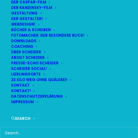
DER CASPAR-FILM
DER KANDINSKY-FILM
GESTALTUNG
DER GESTALTER!
WEBDESIGN!
BÜCHER & SCHEIBEN
FOTOMACHER: DER BESONDERE BLICK!
DOWNLOADS
COACHING
ÜBER SCHEIDER
ABOUT SCHEIDER
ARTIKEL IN DER KULTURVISION!
PRESSE-ECHO SCHEIDER
BEITRAG ZU EINEM
SCHEIDER SOCIAL!
LIEBLINGSORTE
23 KILO WEG OHNE QUÄLEREI!
HEISSEN EISEN!
KONTAKT
KONTAKT!
DATENSCHUTZERKLÄRUNG
IMPRESSUM
SEARCH
Man kann nicht nicht kommunizieren. Ein bekannter
Spruch aus der Kommunikationswissenschaft – und
ja, selbst mit rosa Socken zum dunkelblauen Anzug