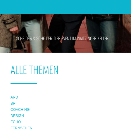
SCHEIDER & SCHEIDER: DER EVENT IM WAITZINGER KELLER!
ALLE THEMEN
ARD
BR
COACHING
DESIGN
ECHO
FERNSEHEN