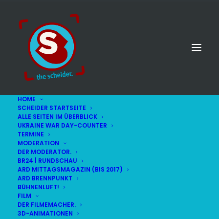
HOME
SCHEIDER STARTSEITE
ALLE SEITEN IM ÜBERBLICK
UKRAINE WAR DAY-COUNTER
TERMINE
MODERATION
DER MODERATOR.
Waitzinger Keller
BR24 | RUNDSCHAU
ARD MITTAGSMAGAZIN (BIS 2017)
ARD BRENNPUNKT
BÜHNENLUFT!
FILM
DER FILMEMACHER.
3D-ANIMATIONEN