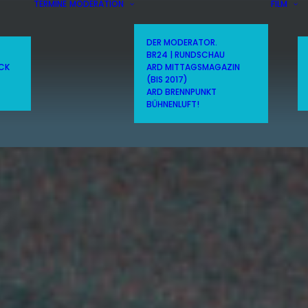
TERMINE
MODERATION
FILM
DER MODERATOR.
BR24 | RUNDSCHAU
ICK
ARD MITTAGSMAGAZIN
(BIS 2017)
ARD BRENNPUNKT
BÜHNENLUFT!