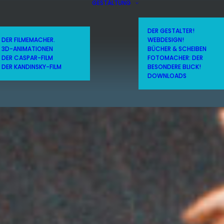
GESTALTUNG
DER GESTALTER!
DER FILMEMACHER.
WEBDESIGN!
3D-ANIMATIONEN
BÜCHER & SCHEIBEN
DER CASPAR-FILM
FOTOMACHER: DER
DER KANDINSKY-FILM
BESONDERE BLICK!
DOWNLOADS