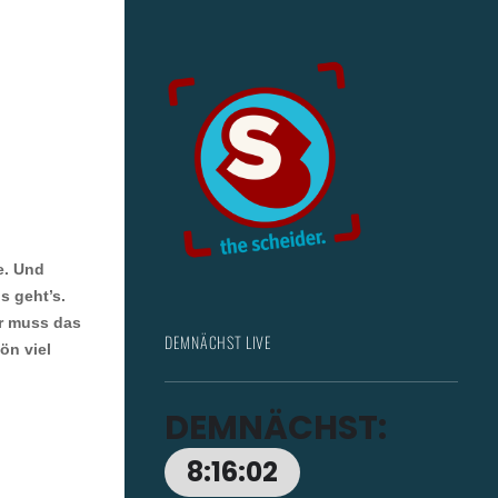
e. Und
s geht’s.
er muss das
DEMNÄCHST LIVE
ön viel
DEMNÄCHST:
8:16:00