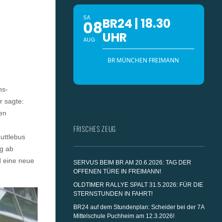
SA
BR24 | 18.30
08
UHR
AUG
BR MÜNCHEN FREIMANN
ns-
r sagte:
en
FRISCHES ZEUG
uttlebus
g ab
d eine neue
SERVUS BEIM BR AM 20.6.2026: TAG DER
OFFENEN TÜRE IN FREIMANN!
OLDTIMER RALLYE SPALT 31.5.2026: FÜR DIE
STERNSTUNDEN IN FAHRT!
BR24 auf dem Stundenplan: Scheider bei der 7A
Mittelschule Puchheim am 12.3.2026!