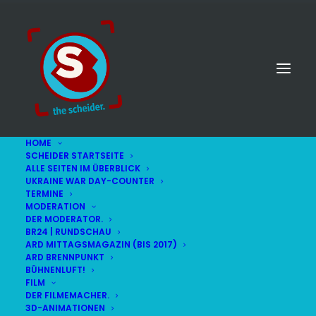
HOME
SCHEIDER STARTSEITE
ALLE SEITEN IM ÜBERBLICK
UKRAINE WAR DAY-COUNTER
TERMINE
MODERATION
DER MODERATOR.
BR24 | RUNDSCHAU
ARD MITTAGSMAGAZIN (BIS 2017)
ARD BRENNPUNKT
BÜHNENLUFT!
FILM
DER FILMEMACHER.
3D-ANIMATIONEN