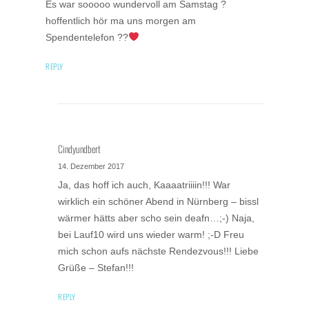
Es war sooooo wundervoll am Samstag ?
hoffentlich hör ma uns morgen am
Spendentelefon ??
REPLY
Cindyundbert
14. Dezember 2017
Ja, das hoff ich auch, Kaaaatriiiin!!! War
wirklich ein schöner Abend in Nürnberg – bissl
wärmer hätts aber scho sein deafn…;-) Naja,
bei Lauf10 wird uns wieder warm! ;-D Freu
mich schon aufs nächste Rendezvous!!! Liebe
Grüße – Stefan!!!
REPLY