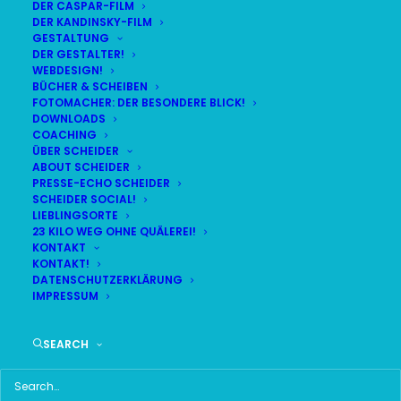
DER CASPAR-FILM
DER KANDINSKY-FILM
GESTALTUNG
DER GESTALTER!
WEBDESIGN!
BÜCHER & SCHEIBEN
FOTOMACHER: DER BESONDERE BLICK!
STERNSTUNDEN 2017
DOWNLOADS
COACHING
ÜBER SCHEIDER
ABOUT SCHEIDER
PRESSE-ECHO SCHEIDER
SCHEIDER SOCIAL!
LIEBLINGSORTE
Am 9.12.2017 um 17 Uhr am Sternstunden-Stand auf
23 KILO WEG OHNE QUÄLEREI!
KONTAKT
dem Christkindlesmarkt!
KONTAKT!
DATENSCHUTZERKLÄRUNG
Was für eine
IMPRESSUM
schöne Aufgabe:
Zum
SEARCH
Christkindlesmarkt
nach Nürnberg
tigern – und dort