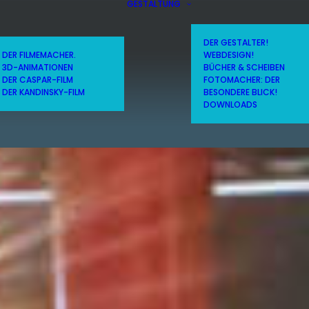
GESTALTUNG
DER GESTALTER!
DER FILMEMACHER.
WEBDESIGN!
3D-ANIMATIONEN
BÜCHER & SCHEIBEN
DER CASPAR-FILM
FOTOMACHER: DER
DER KANDINSKY-FILM
BESONDERE BLICK!
DOWNLOADS