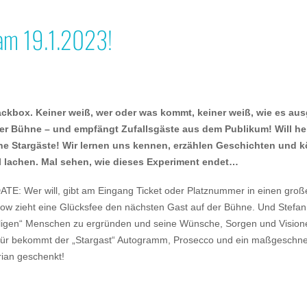
m 19.1.2023!
lackbox. Keiner weiß, wer oder was kommt, keiner weiß, wie es aus
der Bühne – und empfängt Zufallsgäste aus dem Publikum! Will he
e Stargäste! Wir lernen uns kennen, erzählen Geschichten und 
el lachen. Mal sehen, wie dieses Experiment endet…
 DATE: Wer will, gibt am Eingang Ticket oder Platznummer in einen groß
how zieht eine Glücksfee den nächsten Gast auf der Bühne. Und Stefa
lligen“ Menschen zu ergründen und seine Wünsche, Sorgen und Vision
afür bekommt der „Stargast“ Autogramm, Prosecco und ein maßgeschne
rian geschenkt!