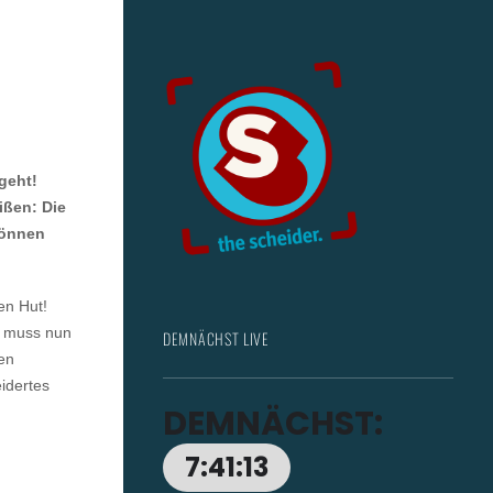
geht!
ißen: Die
können
en Hut!
n muss nun
DEMNÄCHST LIVE
en
idertes
DEMNÄCHST:
7:41:11