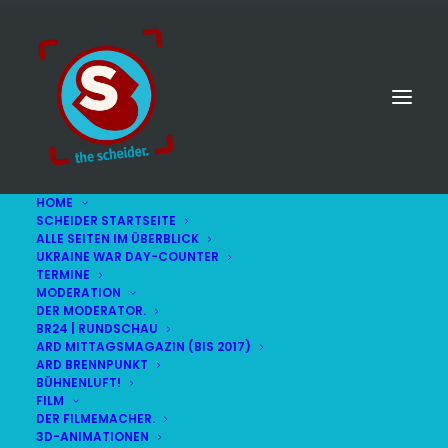
HOME
SCHEIDER STARTSEITE
ALLE SEITEN IM ÜBERBLICK
UKRAINE WAR DAY-COUNTER
TERMINE
MODERATION
DER MODERATOR.
BR24 | RUNDSCHAU
ARD MITTAGSMAGAZIN (BIS 2017)
ARD BRENNPUNKT
BÜHNENLUFT!
FILM
DER FILMEMACHER.
3D-ANIMATIONEN