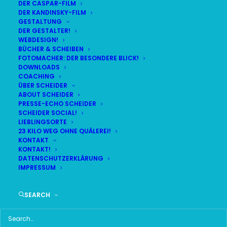
DER CASPAR-FILM
DER KANDINSKY-FILM
GESTALTUNG
DER GESTALTER!
WEBDESIGN!
BÜCHER & SCHEIBEN
FOTOMACHER: DER BESONDERE BLICK!
DOWNLOADS
COACHING
ÜBER SCHEIDER
DEUTSCHE JOURNALISTENSCHULE 2017
ABOUT SCHEIDER
PRESSE-ECHO SCHEIDER
SCHEIDER SOCIAL!
JA ZUM JOURNALISMUS!
LIEBLINGSORTE
23 KILO WEG OHNE QUÄLEREI!
KONTAKT
KONTAKT!
DATENSCHUTZERKLÄRUNG
IMPRESSUM
2-Tages-Seminar an der Deutschen Journalistenschule
SEARCH
in München im Juni 2017: Präsentieren vor der
Kamera! Und Stefan trifft auf eine Klasse (55K), die
schon viel Auftritts-Kompetenz mitbringt. Und zum