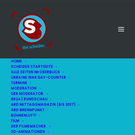
HOME
SCHEIDER STARTSEITE
ALLE SEITEN IM ÜBERBLICK
UKRAINE WAR DAY-COUNTER
TERMINE
MODERATION
DER MODERATOR.
BR24 | RUNDSCHAU
ARD MITTAGSMAGAZIN (BIS 2017)
ARD BRENNPUNKT
BÜHNENLUFT!
FILM
DER FILMEMACHER.
3D-ANIMATIONEN