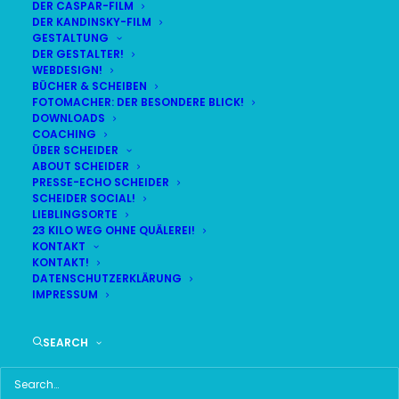
DER CASPAR-FILM
DER KANDINSKY-FILM
GESTALTUNG
DER GESTALTER!
WEBDESIGN!
SUPER-
BÜCHER & SCHEIBEN
FOTOMACHER: DER BESONDERE BLICK!
WAHLJAHR
DOWNLOADS
COACHING
ÜBER SCHEIDER
2013
ABOUT SCHEIDER
PRESSE-ECHO SCHEIDER
SCHEIDER SOCIAL!
Landtags- und
LIEBLINGSORTE
23 KILO WEG OHNE QUÄLEREI!
Bundestagswahl innerhalb
KONTAKT
einer Woche
KONTAKT!
DATENSCHUTZERKLÄRUNG
IMPRESSUM
Gleich zwei Hammerwahlen halten uns im Herbst 2013
auf Trab: Die Landtagswahl – live aus dem selbigen
am 15.9. – und die Bundestagswahl – live aus dem BR-
SEARCH
Studio 1 in München-Freimann am 22.9.! Und für das
ganze Team heißt das: Akkus auftanken, Augen auf