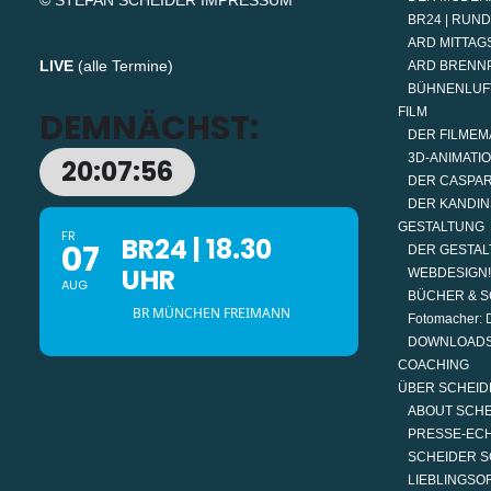
© STEFAN SCHEIDER
IMPRESSUM
BR24 | RUN
ARD MITTAGS
LIVE
(
alle Termine
)
ARD BRENN
BÜHNENLUF
FILM
DEMNÄCHST:
DER FILMEM
3D-ANIMATI
20:07:56
DER CASPAR
DER KANDIN
GESTALTUNG
FR
BR24 | 18.30
07
DER GESTAL
UHR
WEBDESIGN!
AUG
BÜCHER & S
BR MÜNCHEN FREIMANN
Fotomacher: D
DOWNLOAD
COACHING
ÜBER SCHEID
ABOUT SCH
PRESSE-EC
SCHEIDER S
LIEBLINGSO