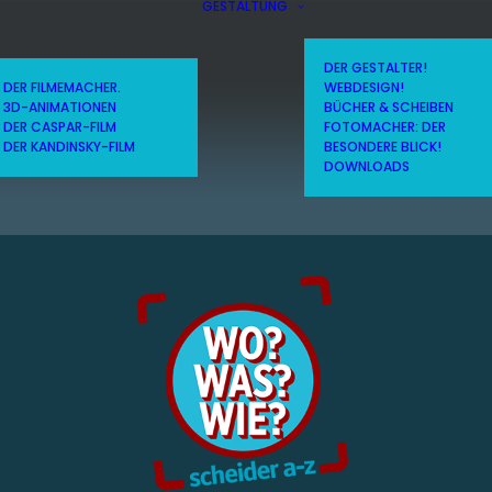
GESTALTUNG
DER GESTALTER!
DER FILMEMACHER.
WEBDESIGN!
3D-ANIMATIONEN
BÜCHER & SCHEIBEN
DER CASPAR-FILM
FOTOMACHER: DER
DER KANDINSKY-FILM
BESONDERE BLICK!
DOWNLOADS