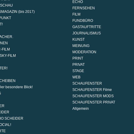
ECHO
DSCHAU
FERNSEHEN
MAGAZIN (bis 2017)
FILM
PUNKT
FUNDBÜRO
T!
GASTAUFTRITTE
JOURNALISMUS
ACHER.
KUNST
ONEN
MEINUNG
-FILM
MODERATION
SKY-FILM
PRINT
PRIVAT
TER!
STAGE
WEB
CHEIBEN
SCHAUFENSTER
er besondere Blick!
SCHAUFENSTER Filme
S
SCHAUFENSTER MODS
SCHAUFENSTER PRIVAT
ER
Allgemein
EIDER
HO SCHEIDER
OCIAL!
RTE