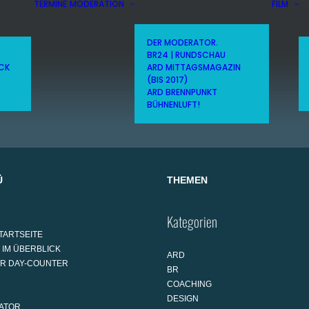
TERMINE
MODERATION
FILM
DER MODERATOR.
BR24 | RUNDSCHAU
ICK
ARD MITTAGSMAGAZIN
(BIS 2017)
ARD BRENNPUNKT
BÜHNENLUFT!
Ü
THEMEN
Kategorien
TARTSEITE
 IM ÜBERBLICK
ARD
AR DAY-COUNTER
BR
COACHING
DESIGN
ATOR.