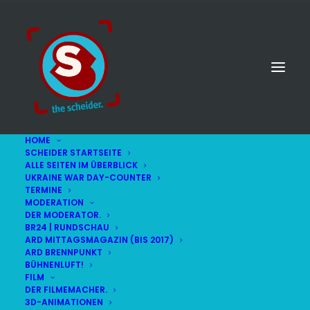
HOME
SCHEIDER STARTSEITE
ALLE SEITEN IM ÜBERBLICK
UKRAINE WAR DAY-COUNTER
TERMINE
MODERATION
DER MODERATOR.
BR24 | RUNDSCHAU
ARD MITTAGSMAGAZIN (BIS 2017)
ARD BRENNPUNKT
BÜHNENLUFT!
FILM
DER FILMEMACHER.
© STEFAN SCHEIDER
IMPRESSUM
3D-ANIMATIONEN