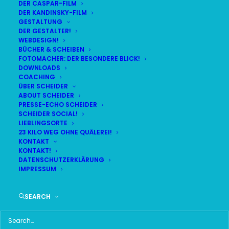
DER CASPAR-FILM
DER KANDINSKY-FILM
LIVE
(
alle Termine
)
GESTALTUNG
DER GESTALTER!
WEBDESIGN!
DEMNÄCHST:
8:47:02
BÜCHER & SCHEIBEN
FOTOMACHER: DER BESONDERE BLICK!
DOWNLOADS
COACHING
FR
BR24 | 18.30 UHR
ÜBER SCHEIDER
07
ABOUT SCHEIDER
BR MÜNCHEN FREIMANN
PRESSE-ECHO SCHEIDER
AUG
SCHEIDER SOCIAL!
LIEBLINGSORTE
23 KILO WEG OHNE QUÄLEREI!
KONTAKT
KONTAKT!
HAUPTMENÜ
DATENSCHUTZERKLÄRUNG
IMPRESSUM
HOME
SEARCH
SCHEIDER STARTSEITE
ALLE SEITEN IM ÜBERBLICK
UKRAINE WAR DAY-COUNTER