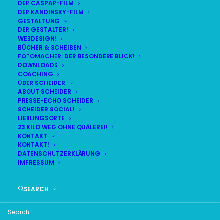
DER CASPAR-FILM
DER KANDINSKY-FILM
LIVE
(
alle Termine
)
GESTALTUNG
DER GESTALTER!
WEBDESIGN!
DEMNÄCHST:
20:11:50
BÜCHER & SCHEIBEN
FOTOMACHER: DER BESONDERE BLICK!
DOWNLOADS
COACHING
SA
BR24 | 18.30 UHR
ÜBER SCHEIDER
08
ABOUT SCHEIDER
BR MÜNCHEN FREIMANN
PRESSE-ECHO SCHEIDER
AUG
SCHEIDER SOCIAL!
LIEBLINGSORTE
23 KILO WEG OHNE QUÄLEREI!
KONTAKT
KONTAKT!
HAUPTMENÜ
DATENSCHUTZERKLÄRUNG
IMPRESSUM
HOME
SEARCH
SCHEIDER STARTSEITE
ALLE SEITEN IM ÜBERBLICK
UKRAINE WAR DAY-COUNTER