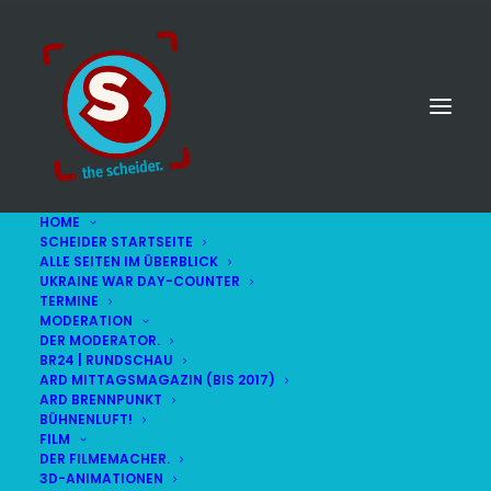
HOME
SCHEIDER STARTSEITE
ALLE SEITEN IM ÜBERBLICK
UKRAINE WAR DAY-COUNTER
TERMINE
MODERATION
DER MODERATOR.
BR24 | RUNDSCHAU
ARD MITTAGSMAGAZIN (BIS 2017)
ARD BRENNPUNKT
BÜHNENLUFT!
FILM
DER FILMEMACHER.
© STEFAN SCHEIDER
IMPRESSUM
3D-ANIMATIONEN