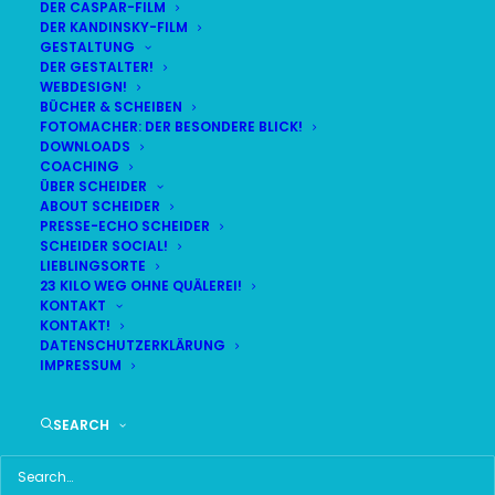
DER CASPAR-FILM
DER KANDINSKY-FILM
LIVE
(
alle Termine
)
GESTALTUNG
DER GESTALTER!
WEBDESIGN!
DEMNÄCHST:
9:44:17
BÜCHER & SCHEIBEN
FOTOMACHER: DER BESONDERE BLICK!
DOWNLOADS
COACHING
SA
BR24 | 18.30 UHR
ÜBER SCHEIDER
08
ABOUT SCHEIDER
BR MÜNCHEN FREIMANN
PRESSE-ECHO SCHEIDER
AUG
SCHEIDER SOCIAL!
LIEBLINGSORTE
23 KILO WEG OHNE QUÄLEREI!
KONTAKT
KONTAKT!
HAUPTMENÜ
DATENSCHUTZERKLÄRUNG
IMPRESSUM
HOME
SEARCH
SCHEIDER STARTSEITE
ALLE SEITEN IM ÜBERBLICK
UKRAINE WAR DAY-COUNTER