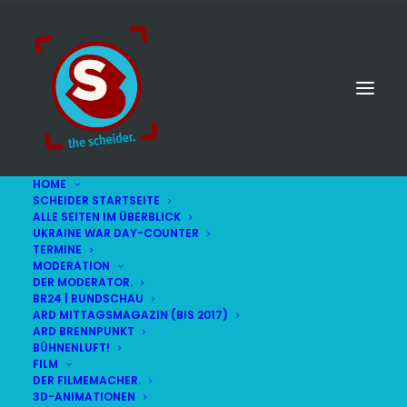
HOME
SCHEIDER STARTSEITE
ALLE SEITEN IM ÜBERBLICK
UKRAINE WAR DAY-COUNTER
TERMINE
MODERATION
DER MODERATOR.
BR24 | RUNDSCHAU
ARD MITTAGSMAGAZIN (BIS 2017)
ARD BRENNPUNKT
BÜHNENLUFT!
FILM
DER FILMEMACHER.
© STEFAN SCHEIDER
IMPRESSUM
3D-ANIMATIONEN