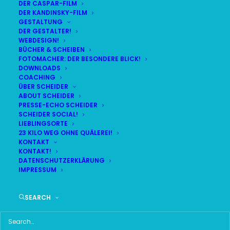
DER CASPAR-FILM
DER KANDINSKY-FILM
LIVE
(
alle Termine
)
GESTALTUNG
DER GESTALTER!
WEBDESIGN!
DEMNÄCHST:
4:30:20
BÜCHER & SCHEIBEN
FOTOMACHER: DER BESONDERE BLICK!
DOWNLOADS
COACHING
FR
BR24 | 18.30 UHR
ÜBER SCHEIDER
07
ABOUT SCHEIDER
BR MÜNCHEN FREIMANN
PRESSE-ECHO SCHEIDER
AUG
SCHEIDER SOCIAL!
LIEBLINGSORTE
23 KILO WEG OHNE QUÄLEREI!
KONTAKT
KONTAKT!
HAUPTMENÜ
DATENSCHUTZERKLÄRUNG
IMPRESSUM
HOME
SEARCH
SCHEIDER STARTSEITE
ALLE SEITEN IM ÜBERBLICK
UKRAINE WAR DAY-COUNTER