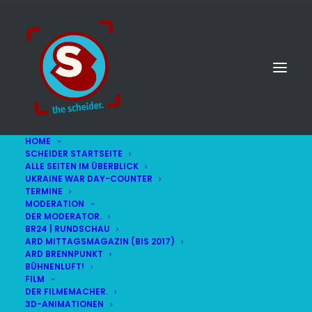
HOME
SCHEIDER STARTSEITE
ALLE SEITEN IM ÜBERBLICK
UKRAINE WAR DAY-COUNTER
TERMINE
MODERATION
DER MODERATOR.
BR24 | RUNDSCHAU
ARD MITTAGSMAGAZIN (BIS 2017)
ARD BRENNPUNKT
BÜHNENLUFT!
FILM
DER FILMEMACHER.
© STEFAN SCHEIDER
IMPRESSUM
3D-ANIMATIONEN