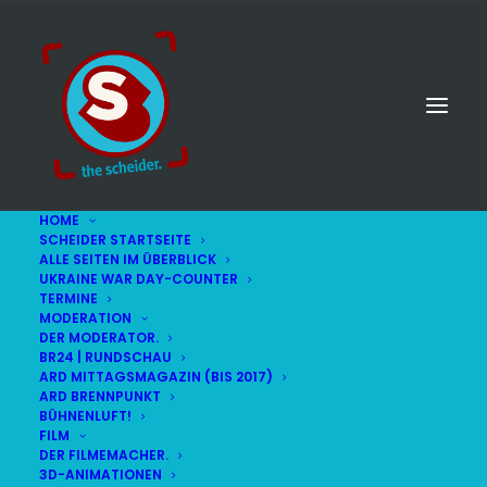
HOME
SCHEIDER STARTSEITE
ALLE SEITEN IM ÜBERBLICK
UKRAINE WAR DAY-COUNTER
TERMINE
MODERATION
DER MODERATOR.
BR24 | RUNDSCHAU
ARD MITTAGSMAGAZIN (BIS 2017)
ARD BRENNPUNKT
BÜHNENLUFT!
FILM
DER FILMEMACHER.
© STEFAN SCHEIDER
IMPRESSUM
3D-ANIMATIONEN