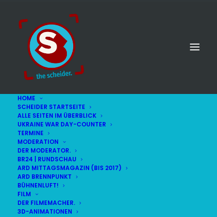
HOME
SCHEIDER STARTSEITE
ALLE SEITEN IM ÜBERBLICK
UKRAINE WAR DAY-COUNTER
TERMINE
MODERATION
DER MODERATOR.
BR24 | RUNDSCHAU
ARD MITTAGSMAGAZIN (BIS 2017)
ARD BRENNPUNKT
BÜHNENLUFT!
FILM
DER FILMEMACHER.
© STEFAN SCHEIDER
IMPRESSUM
3D-ANIMATIONEN