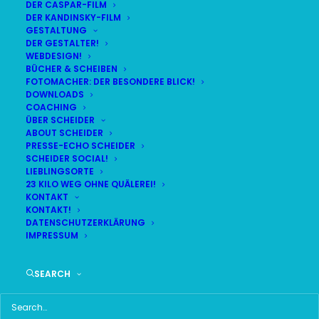
DER CASPAR-FILM
DER KANDINSKY-FILM
LIVE
(
alle Termine
)
GESTALTUNG
DER GESTALTER!
WEBDESIGN!
DEMNÄCHST:
18:34:12
BÜCHER & SCHEIBEN
FOTOMACHER: DER BESONDERE BLICK!
DOWNLOADS
COACHING
FR
BR24 | 18.30 UHR
ÜBER SCHEIDER
07
ABOUT SCHEIDER
BR MÜNCHEN FREIMANN
PRESSE-ECHO SCHEIDER
AUG
SCHEIDER SOCIAL!
LIEBLINGSORTE
23 KILO WEG OHNE QUÄLEREI!
KONTAKT
KONTAKT!
HAUPTMENÜ
DATENSCHUTZERKLÄRUNG
IMPRESSUM
HOME
SEARCH
SCHEIDER STARTSEITE
ALLE SEITEN IM ÜBERBLICK
UKRAINE WAR DAY-COUNTER