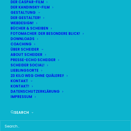
DER CASPAR-FILM
DER KANDINSKY-FILM
LIVE
(
alle Termine
)
GESTALTUNG
DER GESTALTER!
WEBDESIGN!
DEMNÄCHST:
5:21:00
BÜCHER & SCHEIBEN
FOTOMACHER: DER BESONDERE BLICK!
DOWNLOADS
COACHING
SO
BR24 | 18.30 UHR
ÜBER SCHEIDER
09
ABOUT SCHEIDER
BR MÜNCHEN FREIMANN
PRESSE-ECHO SCHEIDER
AUG
SCHEIDER SOCIAL!
LIEBLINGSORTE
23 KILO WEG OHNE QUÄLEREI!
KONTAKT
KONTAKT!
HAUPTMENÜ
DATENSCHUTZERKLÄRUNG
IMPRESSUM
HOME
SEARCH
SCHEIDER STARTSEITE
ALLE SEITEN IM ÜBERBLICK
UKRAINE WAR DAY-COUNTER