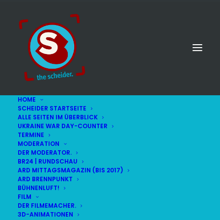
HOME
SCHEIDER STARTSEITE
ALLE SEITEN IM ÜBERBLICK
UKRAINE WAR DAY-COUNTER
TERMINE
MODERATION
DER MODERATOR.
BR24 | RUNDSCHAU
ARD MITTAGSMAGAZIN (BIS 2017)
ARD BRENNPUNKT
BÜHNENLUFT!
FILM
DER FILMEMACHER.
© STEFAN SCHEIDER
IMPRESSUM
3D-ANIMATIONEN