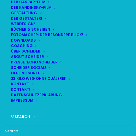
DER CASPAR-FILM
DER KANDINSKY-FILM
LIVE
(
alle Termine
)
GESTALTUNG
DER GESTALTER!
WEBDESIGN!
DEMNÄCHST:
23:01:57
BÜCHER & SCHEIBEN
FOTOMACHER: DER BESONDERE BLICK!
DOWNLOADS
COACHING
SA
BR24 | 18.30 UHR
ÜBER SCHEIDER
08
ABOUT SCHEIDER
BR MÜNCHEN FREIMANN
PRESSE-ECHO SCHEIDER
AUG
SCHEIDER SOCIAL!
LIEBLINGSORTE
23 KILO WEG OHNE QUÄLEREI!
KONTAKT
KONTAKT!
HAUPTMENÜ
DATENSCHUTZERKLÄRUNG
IMPRESSUM
HOME
SEARCH
SCHEIDER STARTSEITE
ALLE SEITEN IM ÜBERBLICK
UKRAINE WAR DAY-COUNTER