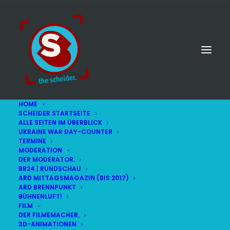
HOME
SCHEIDER STARTSEITE
ALLE SEITEN IM ÜBERBLICK
UKRAINE WAR DAY-COUNTER
TERMINE
MODERATION
DER MODERATOR.
BR24 | RUNDSCHAU
ARD MITTAGSMAGAZIN (BIS 2017)
ARD BRENNPUNKT
BÜHNENLUFT!
FILM
DER FILMEMACHER.
© STEFAN SCHEIDER
IMPRESSUM
3D-ANIMATIONEN