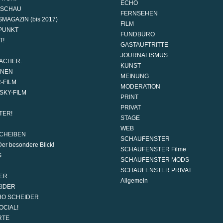
ECHO
DSCHAU
FERNSEHEN
MAGAZIN (bis 2017)
FILM
PUNKT
FUNDBÜRO
T!
GASTAUFTRITTE
JOURNALISMUS
ACHER.
KUNST
ONEN
MEINUNG
-FILM
MODERATION
SKY-FILM
PRINT
PRIVAT
TER!
STAGE
WEB
CHEIBEN
SCHAUFENSTER
er besondere Blick!
SCHAUFENSTER Filme
S
SCHAUFENSTER MODS
SCHAUFENSTER PRIVAT
ER
Allgemein
EIDER
HO SCHEIDER
OCIAL!
RTE