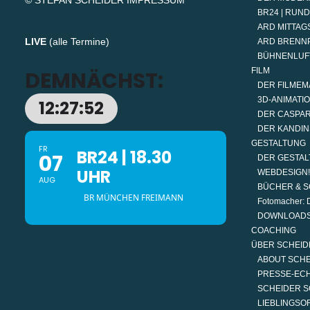
© STEFAN SCHEIDER
IMPRESSUM
BR24 | RUN
ARD MITTAGS
LIVE
(
alle Termine
)
ARD BRENN
BÜHNENLUF
FILM
DEMNÄCHST:
DER FILMEM
3D-ANIMATI
12:27:52
DER CASPAR
DER KANDIN
GESTALTUNG
FR
BR24 | 18.30
07
DER GESTAL
UHR
WEBDESIGN!
AUG
BÜCHER & S
BR MÜNCHEN FREIMANN
Fotomacher: D
DOWNLOAD
COACHING
ÜBER SCHEID
ABOUT SCH
PRESSE-EC
SCHEIDER S
LIEBLINGSO