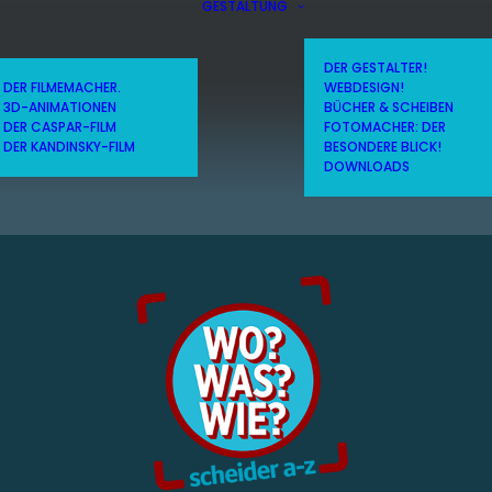
GESTALTUNG
DER GESTALTER!
DER FILMEMACHER.
WEBDESIGN!
3D-ANIMATIONEN
BÜCHER & SCHEIBEN
DER CASPAR-FILM
FOTOMACHER: DER
DER KANDINSKY-FILM
BESONDERE BLICK!
DOWNLOADS