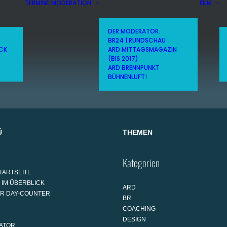
TERMINE
MODERATION
FILM
DER MODERATOR.
BR24 | RUNDSCHAU
ICK
ARD MITTAGSMAGAZIN
(BIS 2017)
ARD BRENNPUNKT
BÜHNENLUFT!
Ü
THEMEN
Kategorien
TARTSEITE
 IM ÜBERBLICK
ARD
AR DAY-COUNTER
BR
COACHING
DESIGN
ATOR.