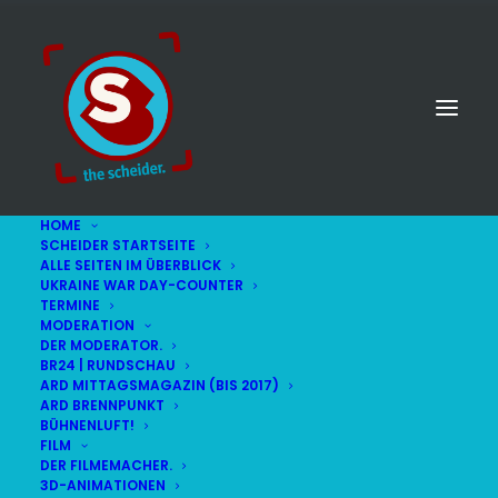
HOME
SCHEIDER STARTSEITE
ALLE SEITEN IM ÜBERBLICK
UKRAINE WAR DAY-COUNTER
TERMINE
MODERATION
DER MODERATOR.
BR24 | RUNDSCHAU
ARD MITTAGSMAGAZIN (BIS 2017)
ARD BRENNPUNKT
BÜHNENLUFT!
FILM
DER FILMEMACHER.
© STEFAN SCHEIDER
IMPRESSUM
3D-ANIMATIONEN