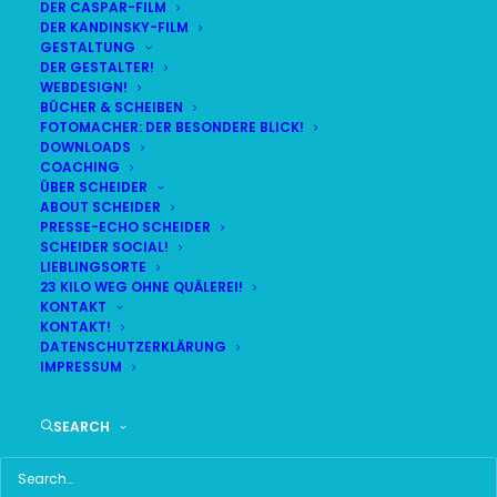
DER CASPAR-FILM
DER KANDINSKY-FILM
LIVE
(
alle Termine
)
GESTALTUNG
DER GESTALTER!
WEBDESIGN!
DEMNÄCHST:
13:09:39
BÜCHER & SCHEIBEN
FOTOMACHER: DER BESONDERE BLICK!
DOWNLOADS
COACHING
DO
BR24 | 18.30 UHR
ÜBER SCHEIDER
06
ABOUT SCHEIDER
BR MÜNCHEN FREIMANN
PRESSE-ECHO SCHEIDER
AUG
SCHEIDER SOCIAL!
LIEBLINGSORTE
23 KILO WEG OHNE QUÄLEREI!
KONTAKT
KONTAKT!
HAUPTMENÜ
DATENSCHUTZERKLÄRUNG
IMPRESSUM
HOME
SEARCH
SCHEIDER STARTSEITE
ALLE SEITEN IM ÜBERBLICK
UKRAINE WAR DAY-COUNTER