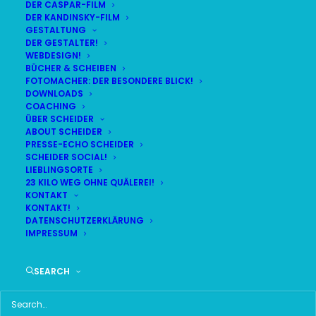
DER CASPAR-FILM
DER KANDINSKY-FILM
LIVE
(
alle Termine
)
GESTALTUNG
DER GESTALTER!
WEBDESIGN!
DEMNÄCHST:
16:54:02
BÜCHER & SCHEIBEN
FOTOMACHER: DER BESONDERE BLICK!
DOWNLOADS
COACHING
FR
BR24 | 18.30 UHR
ÜBER SCHEIDER
07
ABOUT SCHEIDER
BR MÜNCHEN FREIMANN
PRESSE-ECHO SCHEIDER
AUG
SCHEIDER SOCIAL!
LIEBLINGSORTE
23 KILO WEG OHNE QUÄLEREI!
KONTAKT
KONTAKT!
HAUPTMENÜ
DATENSCHUTZERKLÄRUNG
IMPRESSUM
HOME
SEARCH
SCHEIDER STARTSEITE
ALLE SEITEN IM ÜBERBLICK
UKRAINE WAR DAY-COUNTER