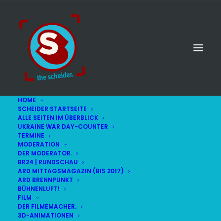
HOME
SCHEIDER STARTSEITE
ALLE SEITEN IM ÜBERBLICK
UKRAINE WAR DAY-COUNTER
TERMINE
MODERATION
DER MODERATOR.
BR24 | RUNDSCHAU
ARD MITTAGSMAGAZIN (BIS 2017)
ARD BRENNPUNKT
BÜHNENLUFT!
FILM
DER FILMEMACHER.
© STEFAN SCHEIDER
IMPRESSUM
3D-ANIMATIONEN