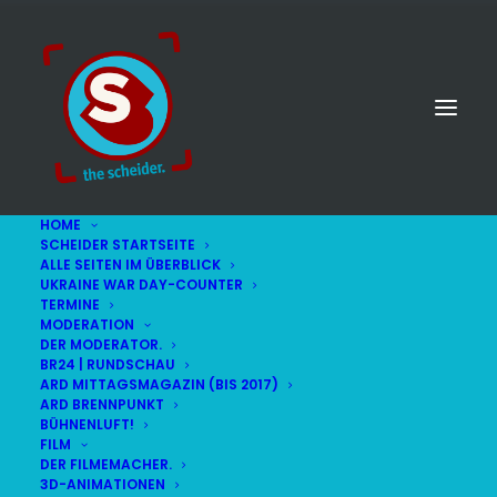
HOME
SCHEIDER STARTSEITE
ALLE SEITEN IM ÜBERBLICK
UKRAINE WAR DAY-COUNTER
TERMINE
MODERATION
DER MODERATOR.
BR24 | RUNDSCHAU
ARD MITTAGSMAGAZIN (BIS 2017)
ARD BRENNPUNKT
BÜHNENLUFT!
FILM
DER FILMEMACHER.
© STEFAN SCHEIDER
IMPRESSUM
3D-ANIMATIONEN