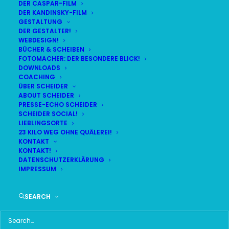
DER CASPAR-FILM
DER KANDINSKY-FILM
LIVE
(
alle Termine
)
GESTALTUNG
DER GESTALTER!
WEBDESIGN!
DEMNÄCHST:
9:30:29
BÜCHER & SCHEIBEN
FOTOMACHER: DER BESONDERE BLICK!
DOWNLOADS
COACHING
DO
BR24 | 18.30 UHR
ÜBER SCHEIDER
06
ABOUT SCHEIDER
BR MÜNCHEN FREIMANN
PRESSE-ECHO SCHEIDER
AUG
SCHEIDER SOCIAL!
LIEBLINGSORTE
23 KILO WEG OHNE QUÄLEREI!
KONTAKT
KONTAKT!
HAUPTMENÜ
DATENSCHUTZERKLÄRUNG
IMPRESSUM
HOME
SEARCH
SCHEIDER STARTSEITE
ALLE SEITEN IM ÜBERBLICK
UKRAINE WAR DAY-COUNTER