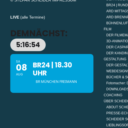
© STEFAN SCHEIDER
IMPRESSUM
BR24 | RUN
ARD MITTAGS
LIVE
(
alle Termine
)
ARD BRENN
BÜHNENLUF
FILM
DEMNÄCHST:
DER FILMEM
3D-ANIMATI
5:16:54
DER CASPAR
DER KANDIN
GESTALTUNG
SA
BR24 | 18.30
08
DER GESTAL
UHR
WEBDESIGN!
AUG
BÜCHER & S
BR MÜNCHEN FREIMANN
Fotomacher: D
DOWNLOAD
COACHING
ÜBER SCHEID
ABOUT SCH
PRESSE-EC
SCHEIDER S
LIEBLINGSO