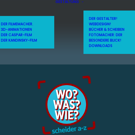
GESTALTUNG
DER GESTALTER!
DER FILMEMACHER.
WEBDESIGN!
3D-ANIMATIONEN
BÜCHER & SCHEIBEN
DER CASPAR-FILM
FOTOMACHER: DER
DER KANDINSKY-FILM
BESONDERE BLICK!
DOWNLOADS