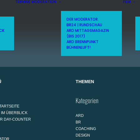
TERMINE
MODERATION
FILM
DER MODERATOR.
BR24 | RUNDSCHAU
ICK
ARD MITTAGSMAGAZIN
(BIS 2017)
ARD BRENNPUNKT
BÜHNENLUFT!
Ü
THEMEN
Kategorien
TARTSEITE
 IM ÜBERBLICK
ARD
AR DAY-COUNTER
BR
COACHING
DESIGN
ATOR.