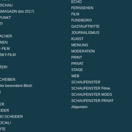
ECHO
DSCHAU
FERNSEHEN
MAGAZIN (bis 2017)
FILM
PUNKT
FUNDBÜRO
T!
GASTAUFTRITTE
JOURNALISMUS
ACHER.
KUNST
ONEN
MEINUNG
-FILM
MODERATION
SKY-FILM
PRINT
PRIVAT
TER!
STAGE
WEB
CHEIBEN
SCHAUFENSTER
er besondere Blick!
SCHAUFENSTER Filme
S
SCHAUFENSTER MODS
SCHAUFENSTER PRIVAT
ER
Allgemein
EIDER
HO SCHEIDER
OCIAL!
RTE