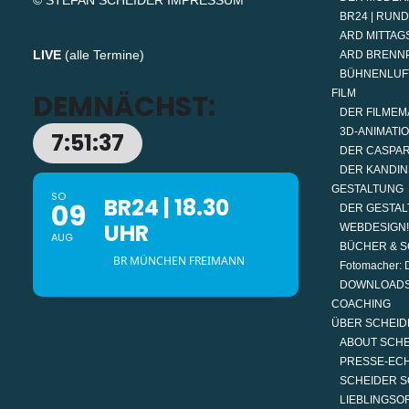
© STEFAN SCHEIDER
IMPRESSUM
BR24 | RUN
ARD MITTAGS
LIVE
(
alle Termine
)
ARD BRENN
BÜHNENLUF
FILM
DEMNÄCHST:
DER FILMEM
3D-ANIMATI
7:51:37
DER CASPAR
DER KANDIN
GESTALTUNG
SO
BR24 | 18.30
09
DER GESTAL
UHR
WEBDESIGN!
AUG
BÜCHER & S
BR MÜNCHEN FREIMANN
Fotomacher: D
DOWNLOAD
COACHING
ÜBER SCHEID
ABOUT SCH
PRESSE-EC
SCHEIDER S
LIEBLINGSO