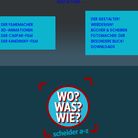
GESTALTUNG
DER GESTALTER!
DER FILMEMACHER.
WEBDESIGN!
3D-ANIMATIONEN
BÜCHER & SCHEIBEN
DER CASPAR-FILM
FOTOMACHER: DER
DER KANDINSKY-FILM
BESONDERE BLICK!
DOWNLOADS