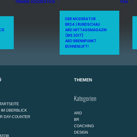
TERMINE
MODERATION
FILM
DER MODERATOR.
BR24 | RUNDSCHAU
ICK
ARD MITTAGSMAGAZIN
(BIS 2017)
ARD BRENNPUNKT
BÜHNENLUFT!
Ü
THEMEN
Kategorien
TARTSEITE
 IM ÜBERBLICK
ARD
AR DAY-COUNTER
BR
COACHING
DESIGN
ATOR.