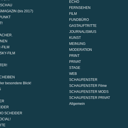
ECHO
DSCHAU
FERNSEHEN
MAGAZIN (bis 2017)
FILM
PUNKT
FUNDBÜRO
T!
GASTAUFTRITTE
JOURNALISMUS
ACHER.
KUNST
ONEN
MEINUNG
-FILM
MODERATION
SKY-FILM
PRINT
PRIVAT
TER!
STAGE
WEB
CHEIBEN
SCHAUFENSTER
er besondere Blick!
SCHAUFENSTER Filme
S
SCHAUFENSTER MODS
SCHAUFENSTER PRIVAT
ER
Allgemein
EIDER
HO SCHEIDER
OCIAL!
RTE