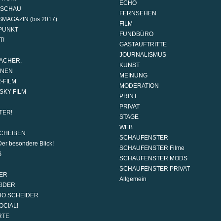
ECHO
DSCHAU
FERNSEHEN
MAGAZIN (bis 2017)
FILM
PUNKT
FUNDBÜRO
T!
GASTAUFTRITTE
JOURNALISMUS
ACHER.
KUNST
ONEN
MEINUNG
-FILM
MODERATION
SKY-FILM
PRINT
PRIVAT
TER!
STAGE
WEB
CHEIBEN
SCHAUFENSTER
er besondere Blick!
SCHAUFENSTER Filme
S
SCHAUFENSTER MODS
SCHAUFENSTER PRIVAT
ER
Allgemein
EIDER
HO SCHEIDER
OCIAL!
RTE