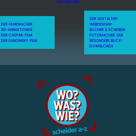
GESTALTUNG
DER GESTALTER!
DER FILMEMACHER.
WEBDESIGN!
3D-ANIMATIONEN
BÜCHER & SCHEIBEN
DER CASPAR-FILM
FOTOMACHER: DER
DER KANDINSKY-FILM
BESONDERE BLICK!
DOWNLOADS