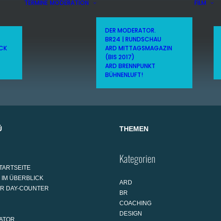
TERMINE
MODERATION
FILM
DER MODERATOR.
BR24 | RUNDSCHAU
ICK
ARD MITTAGSMAGAZIN
(BIS 2017)
ARD BRENNPUNKT
BÜHNENLUFT!
Ü
THEMEN
Kategorien
TARTSEITE
 IM ÜBERBLICK
ARD
AR DAY-COUNTER
BR
COACHING
DESIGN
ATOR.