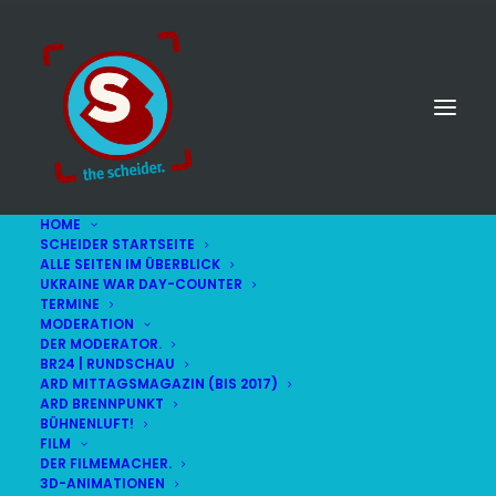
HOME
SCHEIDER STARTSEITE
ALLE SEITEN IM ÜBERBLICK
UKRAINE WAR DAY-COUNTER
TERMINE
MODERATION
DER MODERATOR.
BR24 | RUNDSCHAU
ARD MITTAGSMAGAZIN (BIS 2017)
ARD BRENNPUNKT
BÜHNENLUFT!
FILM
DER FILMEMACHER.
© STEFAN SCHEIDER
IMPRESSUM
3D-ANIMATIONEN