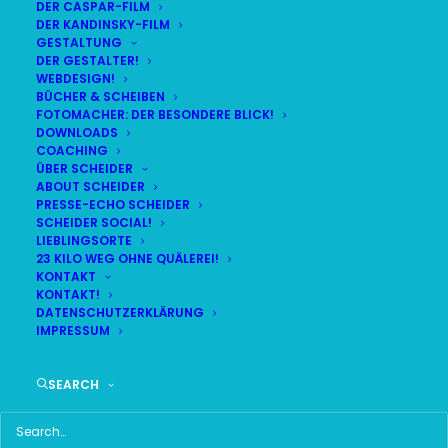
DER CASPAR-FILM
DER KANDINSKY-FILM
LIVE
(
alle Termine
)
GESTALTUNG
DER GESTALTER!
WEBDESIGN!
DEMNÄCHST:
5:25:43
BÜCHER & SCHEIBEN
FOTOMACHER: DER BESONDERE BLICK!
DOWNLOADS
COACHING
SA
BR24 | 18.30 UHR
ÜBER SCHEIDER
08
ABOUT SCHEIDER
BR MÜNCHEN FREIMANN
PRESSE-ECHO SCHEIDER
AUG
SCHEIDER SOCIAL!
LIEBLINGSORTE
23 KILO WEG OHNE QUÄLEREI!
KONTAKT
KONTAKT!
HAUPTMENÜ
DATENSCHUTZERKLÄRUNG
IMPRESSUM
HOME
SEARCH
SCHEIDER STARTSEITE
ALLE SEITEN IM ÜBERBLICK
UKRAINE WAR DAY-COUNTER