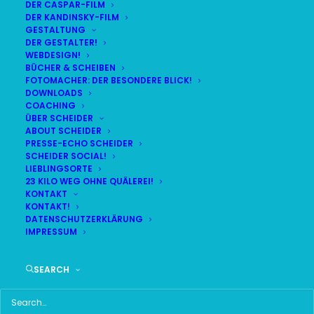
DER CASPAR-FILM
DER KANDINSKY-FILM
LIVE
(
alle Termine
)
GESTALTUNG
DER GESTALTER!
WEBDESIGN!
DEMNÄCHST:
16:56:19
BÜCHER & SCHEIBEN
FOTOMACHER: DER BESONDERE BLICK!
DOWNLOADS
COACHING
FR
BR24 | 18.30 UHR
ÜBER SCHEIDER
07
ABOUT SCHEIDER
BR MÜNCHEN FREIMANN
PRESSE-ECHO SCHEIDER
AUG
SCHEIDER SOCIAL!
LIEBLINGSORTE
23 KILO WEG OHNE QUÄLEREI!
KONTAKT
KONTAKT!
HAUPTMENÜ
DATENSCHUTZERKLÄRUNG
IMPRESSUM
HOME
SEARCH
SCHEIDER STARTSEITE
ALLE SEITEN IM ÜBERBLICK
UKRAINE WAR DAY-COUNTER