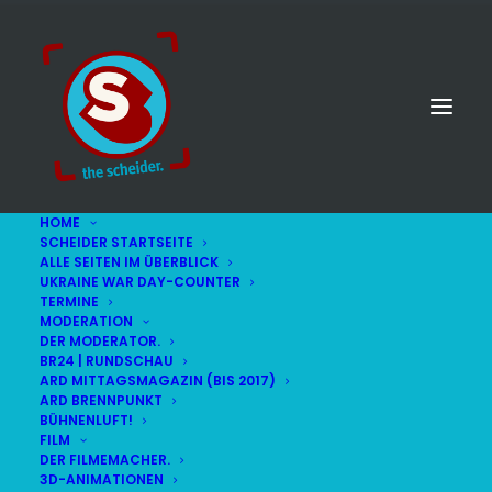
HOME
SCHEIDER STARTSEITE
ALLE SEITEN IM ÜBERBLICK
UKRAINE WAR DAY-COUNTER
TERMINE
MODERATION
DER MODERATOR.
BR24 | RUNDSCHAU
ARD MITTAGSMAGAZIN (BIS 2017)
ARD BRENNPUNKT
BÜHNENLUFT!
FILM
DER FILMEMACHER.
© STEFAN SCHEIDER
IMPRESSUM
3D-ANIMATIONEN