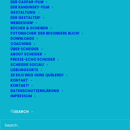
DER CASPAR-FILM
DER KANDINSKY-FILM
LIVE
(
alle Termine
)
GESTALTUNG
DER GESTALTER!
WEBDESIGN!
DEMNÄCHST:
5:39:06
BÜCHER & SCHEIBEN
FOTOMACHER: DER BESONDERE BLICK!
DOWNLOADS
COACHING
FR
BR24 | 18.30 UHR
ÜBER SCHEIDER
07
ABOUT SCHEIDER
BR MÜNCHEN FREIMANN
PRESSE-ECHO SCHEIDER
AUG
SCHEIDER SOCIAL!
LIEBLINGSORTE
23 KILO WEG OHNE QUÄLEREI!
KONTAKT
KONTAKT!
HAUPTMENÜ
DATENSCHUTZERKLÄRUNG
IMPRESSUM
HOME
SEARCH
SCHEIDER STARTSEITE
ALLE SEITEN IM ÜBERBLICK
UKRAINE WAR DAY-COUNTER