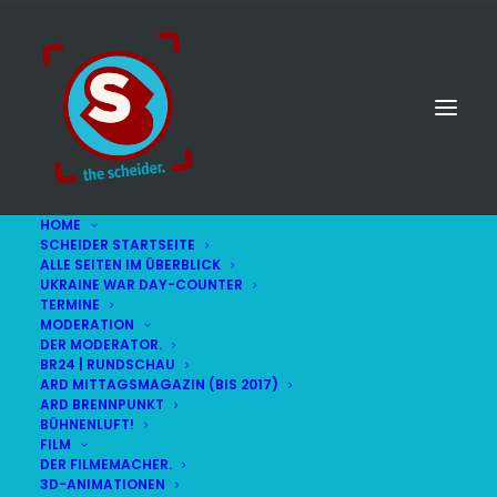
HOME
SCHEIDER STARTSEITE
ALLE SEITEN IM ÜBERBLICK
UKRAINE WAR DAY-COUNTER
TERMINE
MODERATION
DER MODERATOR.
BR24 | RUNDSCHAU
ARD MITTAGSMAGAZIN (BIS 2017)
ARD BRENNPUNKT
BÜHNENLUFT!
FILM
DER FILMEMACHER.
© STEFAN SCHEIDER
IMPRESSUM
3D-ANIMATIONEN