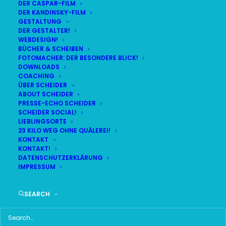
DER CASPAR-FILM
DER KANDINSKY-FILM
LIVE
(
alle Termine
)
GESTALTUNG
DER GESTALTER!
WEBDESIGN!
DEMNÄCHST:
3:23:24
BÜCHER & SCHEIBEN
FOTOMACHER: DER BESONDERE BLICK!
DOWNLOADS
COACHING
FR
BR24 | 18.30 UHR
ÜBER SCHEIDER
07
ABOUT SCHEIDER
BR MÜNCHEN FREIMANN
PRESSE-ECHO SCHEIDER
AUG
SCHEIDER SOCIAL!
LIEBLINGSORTE
23 KILO WEG OHNE QUÄLEREI!
KONTAKT
KONTAKT!
HAUPTMENÜ
DATENSCHUTZERKLÄRUNG
IMPRESSUM
HOME
SEARCH
SCHEIDER STARTSEITE
ALLE SEITEN IM ÜBERBLICK
UKRAINE WAR DAY-COUNTER