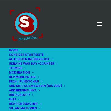
HOME
SCHEIDER STARTSEITE
ALLE SEITEN IM ÜBERBLICK
UKRAINE WAR DAY-COUNTER
TERMINE
MODERATION
DER MODERATOR.
BR24 | RUNDSCHAU
ARD MITTAGSMAGAZIN (BIS 2017)
ARD BRENNPUNKT
BÜHNENLUFT!
FILM
DER FILMEMACHER.
© STEFAN SCHEIDER
IMPRESSUM
3D-ANIMATIONEN