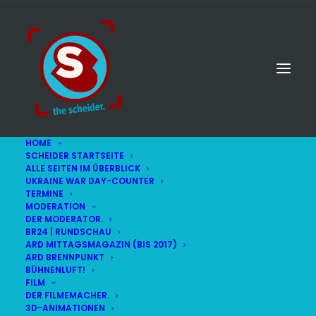
HOME
SCHEIDER STARTSEITE
ALLE SEITEN IM ÜBERBLICK
UKRAINE WAR DAY-COUNTER
TERMINE
MODERATION
DER MODERATOR.
BR24 | RUNDSCHAU
ARD MITTAGSMAGAZIN (BIS 2017)
ARD BRENNPUNKT
BÜHNENLUFT!
FILM
DER FILMEMACHER.
© STEFAN SCHEIDER
IMPRESSUM
3D-ANIMATIONEN