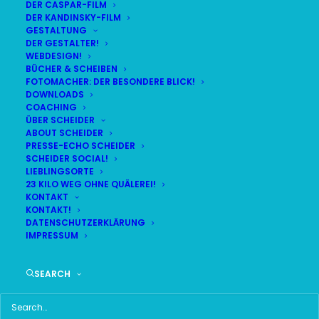
DER CASPAR-FILM
DER KANDINSKY-FILM
LIVE
(
alle Termine
)
GESTALTUNG
DER GESTALTER!
WEBDESIGN!
DEMNÄCHST:
1:08:16
BÜCHER & SCHEIBEN
FOTOMACHER: DER BESONDERE BLICK!
DOWNLOADS
COACHING
DO
BR24 | 18.30 UHR
ÜBER SCHEIDER
06
ABOUT SCHEIDER
BR MÜNCHEN FREIMANN
PRESSE-ECHO SCHEIDER
AUG
SCHEIDER SOCIAL!
LIEBLINGSORTE
23 KILO WEG OHNE QUÄLEREI!
KONTAKT
KONTAKT!
HAUPTMENÜ
DATENSCHUTZERKLÄRUNG
IMPRESSUM
HOME
SEARCH
SCHEIDER STARTSEITE
ALLE SEITEN IM ÜBERBLICK
UKRAINE WAR DAY-COUNTER