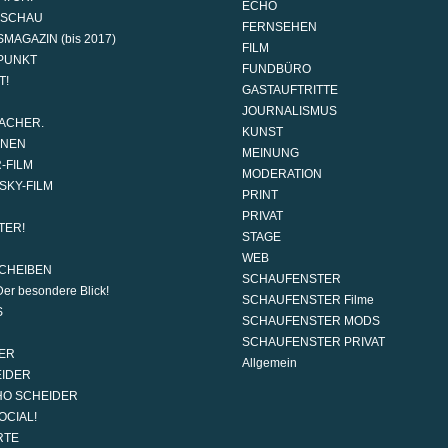
ECHO
DSCHAU
FERNSEHEN
MAGAZIN (bis 2017)
FILM
PUNKT
FUNDBÜRO
T!
GASTAUFTRITTE
JOURNALISMUS
ACHER.
KUNST
ONEN
MEINUNG
-FILM
MODERATION
SKY-FILM
PRINT
PRIVAT
TER!
STAGE
WEB
CHEIBEN
SCHAUFENSTER
er besondere Blick!
SCHAUFENSTER Filme
S
SCHAUFENSTER MODS
SCHAUFENSTER PRIVAT
ER
Allgemein
EIDER
HO SCHEIDER
OCIAL!
RTE