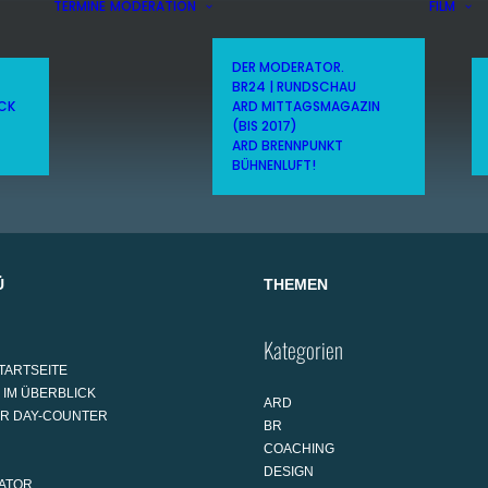
TERMINE
MODERATION
FILM
DER MODERATOR.
BR24 | RUNDSCHAU
ICK
ARD MITTAGSMAGAZIN
(BIS 2017)
ARD BRENNPUNKT
BÜHNENLUFT!
Ü
THEMEN
Kategorien
TARTSEITE
 IM ÜBERBLICK
ARD
AR DAY-COUNTER
BR
COACHING
DESIGN
ATOR.