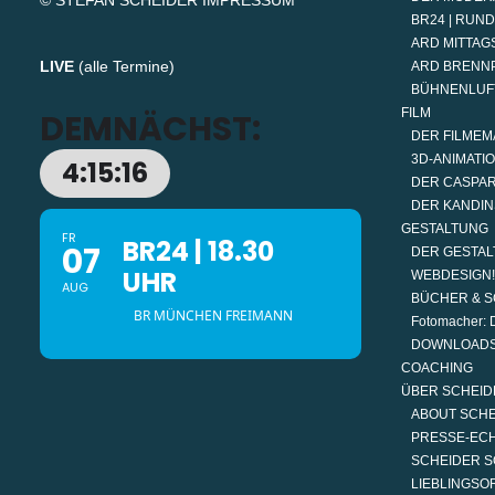
© STEFAN SCHEIDER
IMPRESSUM
BR24 | RUN
ARD MITTAGS
LIVE
(
alle Termine
)
ARD BRENN
BÜHNENLUF
FILM
DEMNÄCHST:
DER FILMEM
3D-ANIMATI
4:15:16
DER CASPAR
DER KANDIN
GESTALTUNG
FR
BR24 | 18.30
07
DER GESTAL
UHR
WEBDESIGN!
AUG
BÜCHER & S
BR MÜNCHEN FREIMANN
Fotomacher: D
DOWNLOAD
COACHING
ÜBER SCHEID
ABOUT SCH
PRESSE-EC
SCHEIDER S
LIEBLINGSO