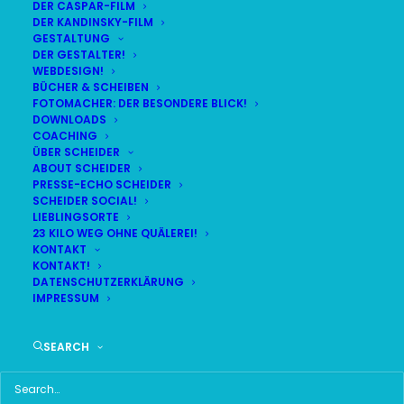
DER CASPAR-FILM
DER KANDINSKY-FILM
LIVE
(
alle Termine
)
GESTALTUNG
DER GESTALTER!
WEBDESIGN!
DEMNÄCHST:
11:53:07
BÜCHER & SCHEIBEN
FOTOMACHER: DER BESONDERE BLICK!
DOWNLOADS
COACHING
SA
BR24 | 18.30 UHR
ÜBER SCHEIDER
08
ABOUT SCHEIDER
BR MÜNCHEN FREIMANN
PRESSE-ECHO SCHEIDER
AUG
SCHEIDER SOCIAL!
LIEBLINGSORTE
23 KILO WEG OHNE QUÄLEREI!
KONTAKT
KONTAKT!
HAUPTMENÜ
DATENSCHUTZERKLÄRUNG
IMPRESSUM
HOME
SEARCH
SCHEIDER STARTSEITE
ALLE SEITEN IM ÜBERBLICK
UKRAINE WAR DAY-COUNTER