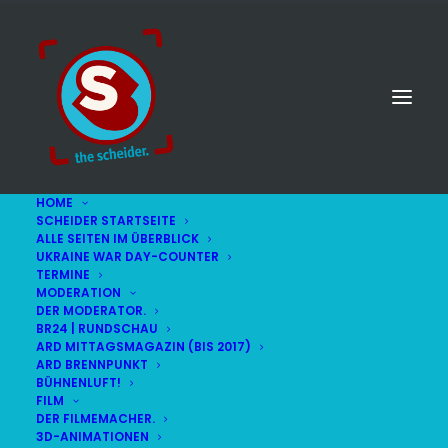
HOME
SCHEIDER STARTSEITE
ALLE SEITEN IM ÜBERBLICK
UKRAINE WAR DAY-COUNTER
TERMINE
MODERATION
DER MODERATOR.
BR24 | RUNDSCHAU
ARD MITTAGSMAGAZIN (BIS 2017)
ARD BRENNPUNKT
BÜHNENLUFT!
FILM
DER FILMEMACHER.
© STEFAN SCHEIDER
IMPRESSUM
3D-ANIMATIONEN