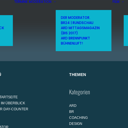
TERMINE
MODERATION
FILM
DER MODERATOR.
BR24 | RUNDSCHAU
ICK
ARD MITTAGSMAGAZIN
(BIS 2017)
ARD BRENNPUNKT
BÜHNENLUFT!
Ü
THEMEN
Kategorien
TARTSEITE
 IM ÜBERBLICK
ARD
AR DAY-COUNTER
BR
COACHING
DESIGN
ATOR.