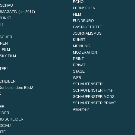
ECHO
DSCHAU
FERNSEHEN
MAGAZIN (bis 2017)
FILM
PUNKT
FUNDBÜRO
T!
GASTAUFTRITTE
JOURNALISMUS
ACHER.
KUNST
ONEN
MEINUNG
-FILM
MODERATION
SKY-FILM
PRINT
PRIVAT
TER!
STAGE
WEB
CHEIBEN
SCHAUFENSTER
er besondere Blick!
SCHAUFENSTER Filme
S
SCHAUFENSTER MODS
SCHAUFENSTER PRIVAT
ER
Allgemein
EIDER
HO SCHEIDER
OCIAL!
RTE