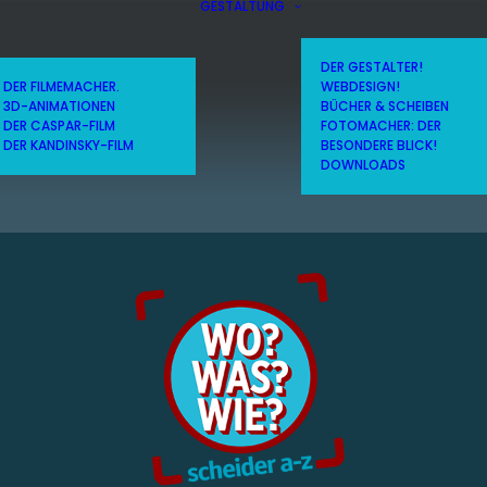
GESTALTUNG
DER GESTALTER!
DER FILMEMACHER.
WEBDESIGN!
3D-ANIMATIONEN
BÜCHER & SCHEIBEN
DER CASPAR-FILM
FOTOMACHER: DER
DER KANDINSKY-FILM
BESONDERE BLICK!
DOWNLOADS