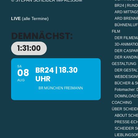
© STEFAN SCHEIDER
IMPRESSUM
BR24 | RUN
ARD MITTAGS
LIVE
(
alle Termine
)
ARD BRENN
BÜHNENLUF
FILM
DEMNÄCHST:
DER FILMEM
3D-ANIMATI
1:31:00
DER CASPAR
DER KANDIN
GESTALTUNG
SA
BR24 | 18.30
08
DER GESTAL
UHR
WEBDESIGN!
AUG
BÜCHER & S
BR MÜNCHEN FREIMANN
Fotomacher: D
DOWNLOAD
COACHING
ÜBER SCHEID
ABOUT SCH
PRESSE-EC
SCHEIDER S
LIEBLINGSO