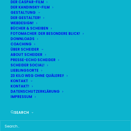
DER CASPAR-FILM
DER KANDINSKY-FILM
LIVE
(
alle Termine
)
GESTALTUNG
DER GESTALTER!
WEBDESIGN!
DEMNÄCHST:
9:26:24
BÜCHER & SCHEIBEN
FOTOMACHER: DER BESONDERE BLICK!
DOWNLOADS
COACHING
DO
BR24 | 18.30 UHR
ÜBER SCHEIDER
06
ABOUT SCHEIDER
BR MÜNCHEN FREIMANN
PRESSE-ECHO SCHEIDER
AUG
SCHEIDER SOCIAL!
LIEBLINGSORTE
23 KILO WEG OHNE QUÄLEREI!
KONTAKT
KONTAKT!
HAUPTMENÜ
DATENSCHUTZERKLÄRUNG
IMPRESSUM
HOME
SEARCH
SCHEIDER STARTSEITE
ALLE SEITEN IM ÜBERBLICK
UKRAINE WAR DAY-COUNTER