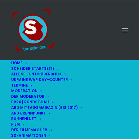
HOME
SCHEIDER STARTSEITE
ALLE SEITEN IM ÜBERBLICK
UKRAINE WAR DAY-COUNTER
TERMINE
MODERATION
DER MODERATOR.
BR24 | RUNDSCHAU
ARD MITTAGSMAGAZIN (BIS 2017)
ARD BRENNPUNKT
BÜHNENLUFT!
FILM
DER FILMEMACHER.
© STEFAN SCHEIDER
IMPRESSUM
3D-ANIMATIONEN