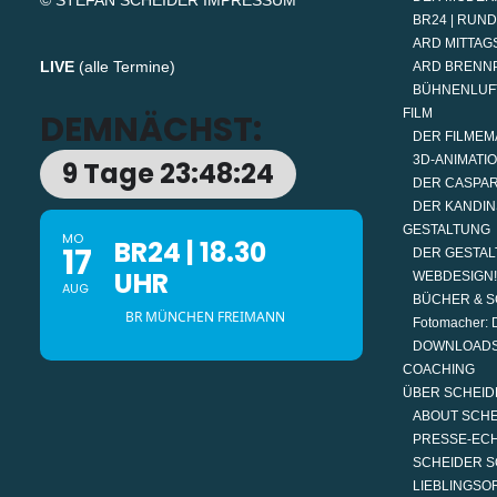
© STEFAN SCHEIDER
IMPRESSUM
BR24 | RUN
ARD MITTAGS
LIVE
(
alle Termine
)
ARD BRENN
BÜHNENLUF
FILM
DEMNÄCHST:
DER FILMEM
3D-ANIMATI
9 Tage 23:48:24
DER CASPAR
DER KANDIN
GESTALTUNG
MO
BR24 | 18.30
17
DER GESTAL
UHR
WEBDESIGN!
AUG
BÜCHER & S
BR MÜNCHEN FREIMANN
Fotomacher: D
DOWNLOAD
COACHING
ÜBER SCHEID
ABOUT SCH
PRESSE-EC
SCHEIDER S
LIEBLINGSO