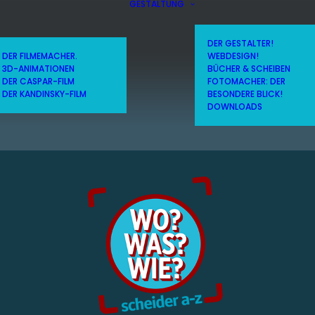
GESTALTUNG
DER GESTALTER!
DER FILMEMACHER.
WEBDESIGN!
3D-ANIMATIONEN
BÜCHER & SCHEIBEN
DER CASPAR-FILM
FOTOMACHER: DER
DER KANDINSKY-FILM
BESONDERE BLICK!
DOWNLOADS