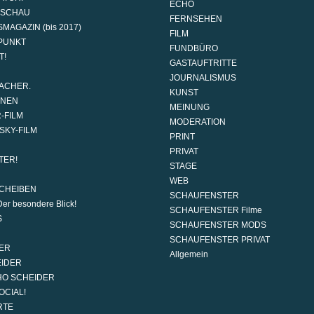
ECHO
DSCHAU
FERNSEHEN
MAGAZIN (bis 2017)
FILM
PUNKT
FUNDBÜRO
T!
GASTAUFTRITTE
JOURNALISMUS
ACHER.
KUNST
ONEN
MEINUNG
-FILM
MODERATION
SKY-FILM
PRINT
PRIVAT
TER!
STAGE
WEB
CHEIBEN
SCHAUFENSTER
er besondere Blick!
SCHAUFENSTER Filme
S
SCHAUFENSTER MODS
SCHAUFENSTER PRIVAT
ER
Allgemein
EIDER
HO SCHEIDER
OCIAL!
RTE