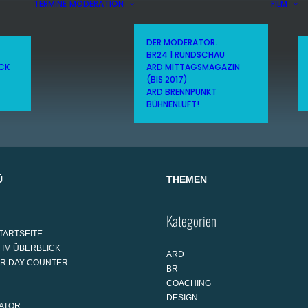
TERMINE
MODERATION
FILM
DER MODERATOR.
BR24 | RUNDSCHAU
ICK
ARD MITTAGSMAGAZIN
(BIS 2017)
ARD BRENNPUNKT
BÜHNENLUFT!
Ü
THEMEN
Kategorien
TARTSEITE
 IM ÜBERBLICK
ARD
AR DAY-COUNTER
BR
COACHING
DESIGN
ATOR.