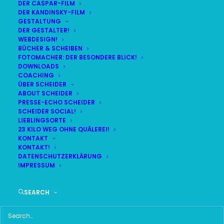
DER CASPAR-FILM
DER KANDINSKY-FILM
LIVE
(
alle Termine
)
GESTALTUNG
DER GESTALTER!
WEBDESIGN!
DEMNÄCHST:
4:04:36
BÜCHER & SCHEIBEN
FOTOMACHER: DER BESONDERE BLICK!
DOWNLOADS
COACHING
SO
BR24 | 18.30 UHR
ÜBER SCHEIDER
09
ABOUT SCHEIDER
BR MÜNCHEN FREIMANN
PRESSE-ECHO SCHEIDER
AUG
SCHEIDER SOCIAL!
LIEBLINGSORTE
23 KILO WEG OHNE QUÄLEREI!
KONTAKT
KONTAKT!
HAUPTMENÜ
DATENSCHUTZERKLÄRUNG
IMPRESSUM
HOME
SEARCH
SCHEIDER STARTSEITE
ALLE SEITEN IM ÜBERBLICK
UKRAINE WAR DAY-COUNTER