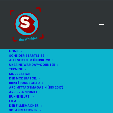
HOME
SCHEIDER STARTSEITE
ALLE SEITEN IM ÜBERBLICK
UKRAINE WAR DAY-COUNTER
TERMINE
MODERATION
DER MODERATOR.
BR24 | RUNDSCHAU
ARD MITTAGSMAGAZIN (BIS 2017)
ARD BRENNPUNKT
BÜHNENLUFT!
FILM
DER FILMEMACHER.
© STEFAN SCHEIDER
IMPRESSUM
3D-ANIMATIONEN