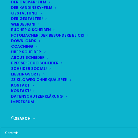
DER CASPAR-FILM
DER KANDINSKY-FILM
LIVE
(
alle Termine
)
GESTALTUNG
DER GESTALTER!
WEBDESIGN!
DEMNÄCHST:
11:20:02
BÜCHER & SCHEIBEN
FOTOMACHER: DER BESONDERE BLICK!
DOWNLOADS
COACHING
FR
BR24 | 18.30 UHR
ÜBER SCHEIDER
07
ABOUT SCHEIDER
BR MÜNCHEN FREIMANN
PRESSE-ECHO SCHEIDER
AUG
SCHEIDER SOCIAL!
LIEBLINGSORTE
23 KILO WEG OHNE QUÄLEREI!
KONTAKT
KONTAKT!
HAUPTMENÜ
DATENSCHUTZERKLÄRUNG
IMPRESSUM
HOME
SEARCH
SCHEIDER STARTSEITE
ALLE SEITEN IM ÜBERBLICK
UKRAINE WAR DAY-COUNTER