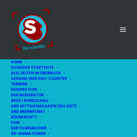
HOME
SCHEIDER STARTSEITE
ALLE SEITEN IM ÜBERBLICK
UKRAINE WAR DAY-COUNTER
TERMINE
MODERATION
DER MODERATOR.
BR24 | RUNDSCHAU
ARD MITTAGSMAGAZIN (BIS 2017)
ARD BRENNPUNKT
BÜHNENLUFT!
FILM
DER FILMEMACHER.
© STEFAN SCHEIDER
IMPRESSUM
3D-ANIMATIONEN