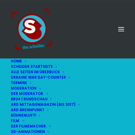
HOME
SCHEIDER STARTSEITE
ALLE SEITEN IM ÜBERBLICK
UKRAINE WAR DAY-COUNTER
TERMINE
MODERATION
DER MODERATOR.
BR24 | RUNDSCHAU
ARD MITTAGSMAGAZIN (BIS 2017)
ARD BRENNPUNKT
BÜHNENLUFT!
FILM
DER FILMEMACHER.
© STEFAN SCHEIDER
IMPRESSUM
3D-ANIMATIONEN