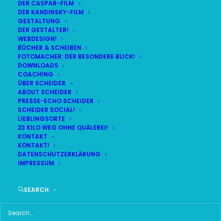
DER CASPAR-FILM
DER KANDINSKY-FILM
LIVE
(
alle Termine
)
GESTALTUNG
DER GESTALTER!
WEBDESIGN!
DEMNÄCHST:
8:45:44
BÜCHER & SCHEIBEN
FOTOMACHER: DER BESONDERE BLICK!
DOWNLOADS
COACHING
FR
BR24 | 18.30 UHR
ÜBER SCHEIDER
07
ABOUT SCHEIDER
BR MÜNCHEN FREIMANN
PRESSE-ECHO SCHEIDER
AUG
SCHEIDER SOCIAL!
LIEBLINGSORTE
23 KILO WEG OHNE QUÄLEREI!
KONTAKT
KONTAKT!
HAUPTMENÜ
DATENSCHUTZERKLÄRUNG
IMPRESSUM
HOME
SEARCH
SCHEIDER STARTSEITE
ALLE SEITEN IM ÜBERBLICK
UKRAINE WAR DAY-COUNTER