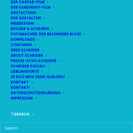
DER CASPAR-FILM
DER KANDINSKY-FILM
LIVE
(
alle Termine
)
GESTALTUNG
DER GESTALTER!
WEBDESIGN!
DEMNÄCHST:
3:00:27
BÜCHER & SCHEIBEN
FOTOMACHER: DER BESONDERE BLICK!
DOWNLOADS
COACHING
FR
BR24 | 18.30 UHR
ÜBER SCHEIDER
07
ABOUT SCHEIDER
BR MÜNCHEN FREIMANN
PRESSE-ECHO SCHEIDER
AUG
SCHEIDER SOCIAL!
LIEBLINGSORTE
23 KILO WEG OHNE QUÄLEREI!
KONTAKT
KONTAKT!
HAUPTMENÜ
DATENSCHUTZERKLÄRUNG
IMPRESSUM
HOME
SEARCH
SCHEIDER STARTSEITE
ALLE SEITEN IM ÜBERBLICK
UKRAINE WAR DAY-COUNTER