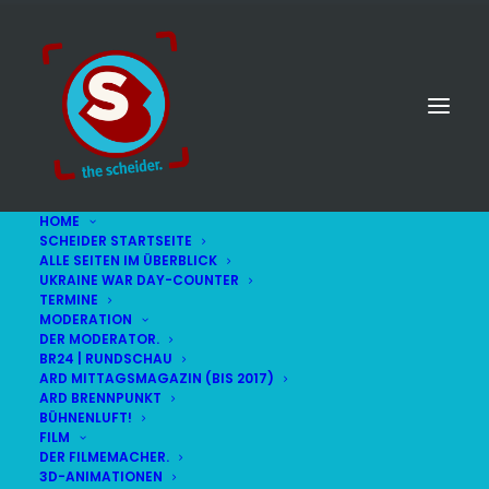
HOME
SCHEIDER STARTSEITE
ALLE SEITEN IM ÜBERBLICK
UKRAINE WAR DAY-COUNTER
TERMINE
MODERATION
DER MODERATOR.
BR24 | RUNDSCHAU
ARD MITTAGSMAGAZIN (BIS 2017)
ARD BRENNPUNKT
BÜHNENLUFT!
FILM
DER FILMEMACHER.
© STEFAN SCHEIDER
IMPRESSUM
3D-ANIMATIONEN