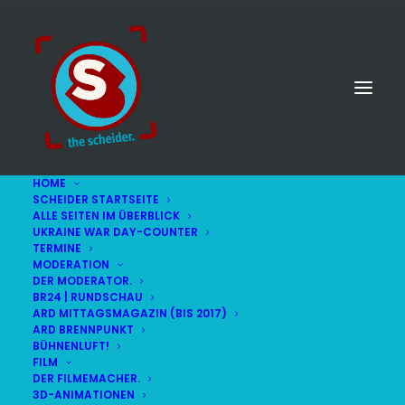
HOME
SCHEIDER STARTSEITE
ALLE SEITEN IM ÜBERBLICK
UKRAINE WAR DAY-COUNTER
TERMINE
MODERATION
DER MODERATOR.
BR24 | RUNDSCHAU
ARD MITTAGSMAGAZIN (BIS 2017)
ARD BRENNPUNKT
BÜHNENLUFT!
FILM
DER FILMEMACHER.
© STEFAN SCHEIDER
IMPRESSUM
3D-ANIMATIONEN