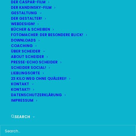
DER CASPAR-FILM
DER KANDINSKY-FILM
LIVE
(
alle Termine
)
GESTALTUNG
DER GESTALTER!
WEBDESIGN!
DEMNÄCHST:
5:45:56
BÜCHER & SCHEIBEN
FOTOMACHER: DER BESONDERE BLICK!
DOWNLOADS
COACHING
FR
BR24 | 18.30 UHR
ÜBER SCHEIDER
07
ABOUT SCHEIDER
BR MÜNCHEN FREIMANN
PRESSE-ECHO SCHEIDER
AUG
SCHEIDER SOCIAL!
LIEBLINGSORTE
23 KILO WEG OHNE QUÄLEREI!
KONTAKT
KONTAKT!
HAUPTMENÜ
DATENSCHUTZERKLÄRUNG
IMPRESSUM
HOME
SEARCH
SCHEIDER STARTSEITE
ALLE SEITEN IM ÜBERBLICK
UKRAINE WAR DAY-COUNTER