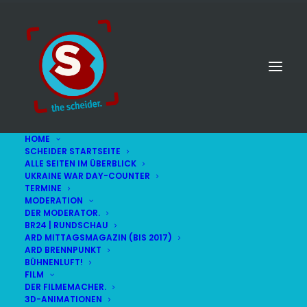
HOME
SCHEIDER STARTSEITE
ALLE SEITEN IM ÜBERBLICK
UKRAINE WAR DAY-COUNTER
TERMINE
MODERATION
DER MODERATOR.
BR24 | RUNDSCHAU
ARD MITTAGSMAGAZIN (BIS 2017)
ARD BRENNPUNKT
BÜHNENLUFT!
FILM
DER FILMEMACHER.
© STEFAN SCHEIDER
IMPRESSUM
3D-ANIMATIONEN