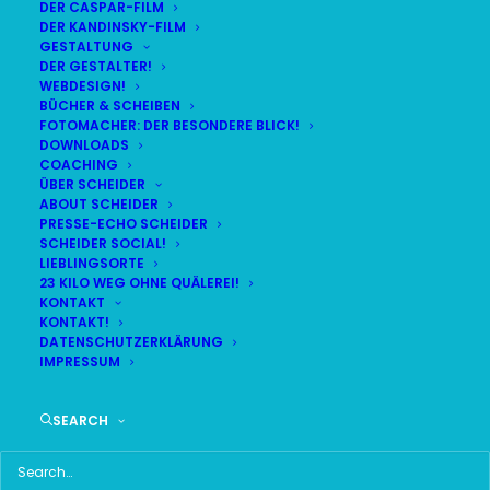
DER CASPAR-FILM
DER KANDINSKY-FILM
LIVE
(
alle Termine
)
GESTALTUNG
DER GESTALTER!
WEBDESIGN!
DEMNÄCHST:
9:19:55
BÜCHER & SCHEIBEN
FOTOMACHER: DER BESONDERE BLICK!
DOWNLOADS
COACHING
DO
BR24 | 18.30 UHR
ÜBER SCHEIDER
06
ABOUT SCHEIDER
BR MÜNCHEN FREIMANN
PRESSE-ECHO SCHEIDER
AUG
SCHEIDER SOCIAL!
LIEBLINGSORTE
23 KILO WEG OHNE QUÄLEREI!
KONTAKT
KONTAKT!
HAUPTMENÜ
DATENSCHUTZERKLÄRUNG
IMPRESSUM
HOME
SEARCH
SCHEIDER STARTSEITE
ALLE SEITEN IM ÜBERBLICK
UKRAINE WAR DAY-COUNTER