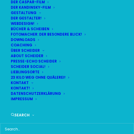
DER CASPAR-FILM
DER KANDINSKY-FILM
LIVE
(
alle Termine
)
GESTALTUNG
DER GESTALTER!
WEBDESIGN!
DEMNÄCHST:
6:30:22
BÜCHER & SCHEIBEN
FOTOMACHER: DER BESONDERE BLICK!
DOWNLOADS
COACHING
SA
BR24 | 18.30 UHR
ÜBER SCHEIDER
08
ABOUT SCHEIDER
BR MÜNCHEN FREIMANN
PRESSE-ECHO SCHEIDER
AUG
SCHEIDER SOCIAL!
LIEBLINGSORTE
23 KILO WEG OHNE QUÄLEREI!
KONTAKT
KONTAKT!
HAUPTMENÜ
DATENSCHUTZERKLÄRUNG
IMPRESSUM
HOME
SEARCH
SCHEIDER STARTSEITE
ALLE SEITEN IM ÜBERBLICK
UKRAINE WAR DAY-COUNTER