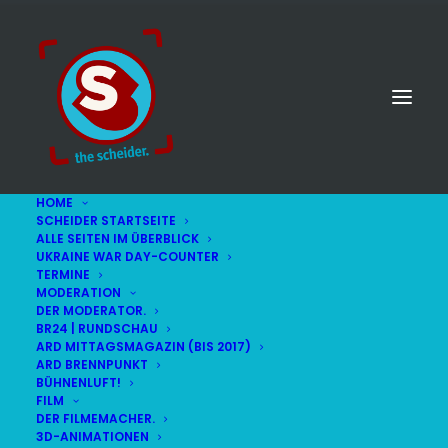
HOME
SCHEIDER STARTSEITE
ALLE SEITEN IM ÜBERBLICK
UKRAINE WAR DAY-COUNTER
TERMINE
MODERATION
DER MODERATOR.
BR24 | RUNDSCHAU
ARD MITTAGSMAGAZIN (BIS 2017)
ARD BRENNPUNKT
BÜHNENLUFT!
FILM
DER FILMEMACHER.
© STEFAN SCHEIDER
IMPRESSUM
3D-ANIMATIONEN