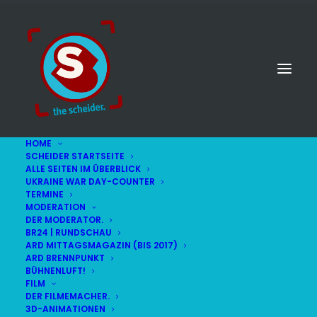
HOME
SCHEIDER STARTSEITE
ALLE SEITEN IM ÜBERBLICK
UKRAINE WAR DAY-COUNTER
TERMINE
MODERATION
DER MODERATOR.
BR24 | RUNDSCHAU
ARD MITTAGSMAGAZIN (BIS 2017)
ARD BRENNPUNKT
BÜHNENLUFT!
FILM
DER FILMEMACHER.
© STEFAN SCHEIDER
IMPRESSUM
3D-ANIMATIONEN