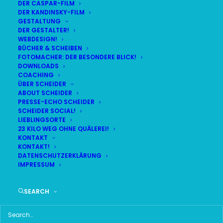
DER CASPAR-FILM
DER KANDINSKY-FILM
LIVE
(
alle Termine
)
GESTALTUNG
DER GESTALTER!
WEBDESIGN!
DEMNÄCHST:
3:55:01
BÜCHER & SCHEIBEN
FOTOMACHER: DER BESONDERE BLICK!
DOWNLOADS
COACHING
SO
BR24 | 18.30 UHR
ÜBER SCHEIDER
09
ABOUT SCHEIDER
BR MÜNCHEN FREIMANN
PRESSE-ECHO SCHEIDER
AUG
SCHEIDER SOCIAL!
LIEBLINGSORTE
23 KILO WEG OHNE QUÄLEREI!
KONTAKT
KONTAKT!
HAUPTMENÜ
DATENSCHUTZERKLÄRUNG
IMPRESSUM
HOME
SEARCH
SCHEIDER STARTSEITE
ALLE SEITEN IM ÜBERBLICK
UKRAINE WAR DAY-COUNTER