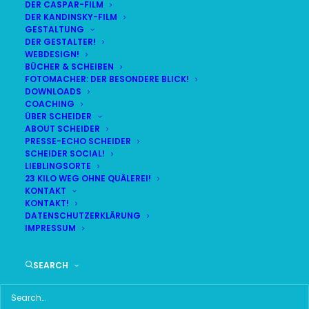
DER CASPAR-FILM
DER KANDINSKY-FILM
LIVE
(
alle Termine
)
GESTALTUNG
DER GESTALTER!
WEBDESIGN!
DEMNÄCHST:
13:26:22
BÜCHER & SCHEIBEN
FOTOMACHER: DER BESONDERE BLICK!
DOWNLOADS
COACHING
FR
BR24 | 18.30 UHR
ÜBER SCHEIDER
07
ABOUT SCHEIDER
BR MÜNCHEN FREIMANN
PRESSE-ECHO SCHEIDER
AUG
SCHEIDER SOCIAL!
LIEBLINGSORTE
23 KILO WEG OHNE QUÄLEREI!
KONTAKT
KONTAKT!
HAUPTMENÜ
DATENSCHUTZERKLÄRUNG
IMPRESSUM
HOME
SEARCH
SCHEIDER STARTSEITE
ALLE SEITEN IM ÜBERBLICK
UKRAINE WAR DAY-COUNTER