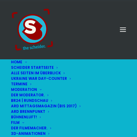
HOME
SCHEIDER STARTSEITE
ALLE SEITEN IM ÜBERBLICK
UKRAINE WAR DAY-COUNTER
TERMINE
MODERATION
DER MODERATOR.
BR24 | RUNDSCHAU
ARD MITTAGSMAGAZIN (BIS 2017)
ARD BRENNPUNKT
BÜHNENLUFT!
FILM
DER FILMEMACHER.
© STEFAN SCHEIDER
IMPRESSUM
3D-ANIMATIONEN