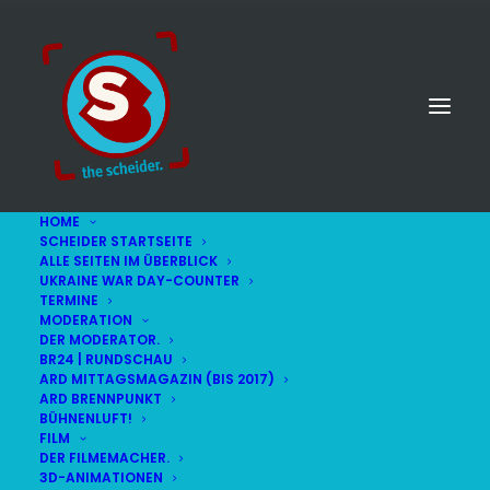
HOME
SCHEIDER STARTSEITE
ALLE SEITEN IM ÜBERBLICK
UKRAINE WAR DAY-COUNTER
TERMINE
MODERATION
DER MODERATOR.
BR24 | RUNDSCHAU
ARD MITTAGSMAGAZIN (BIS 2017)
ARD BRENNPUNKT
BÜHNENLUFT!
FILM
DER FILMEMACHER.
© STEFAN SCHEIDER
IMPRESSUM
3D-ANIMATIONEN