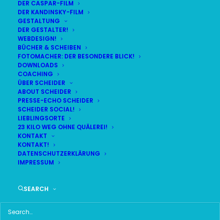
DER CASPAR-FILM
DER KANDINSKY-FILM
LIVE
(
alle Termine
)
GESTALTUNG
DER GESTALTER!
WEBDESIGN!
DEMNÄCHST:
11:31:08
BÜCHER & SCHEIBEN
FOTOMACHER: DER BESONDERE BLICK!
DOWNLOADS
COACHING
FR
BR24 | 18.30 UHR
ÜBER SCHEIDER
07
ABOUT SCHEIDER
BR MÜNCHEN FREIMANN
PRESSE-ECHO SCHEIDER
AUG
SCHEIDER SOCIAL!
LIEBLINGSORTE
23 KILO WEG OHNE QUÄLEREI!
KONTAKT
KONTAKT!
HAUPTMENÜ
DATENSCHUTZERKLÄRUNG
IMPRESSUM
HOME
SEARCH
SCHEIDER STARTSEITE
ALLE SEITEN IM ÜBERBLICK
UKRAINE WAR DAY-COUNTER