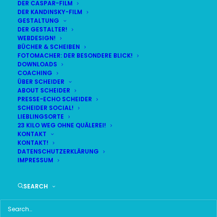
DER CASPAR-FILM
DER KANDINSKY-FILM
LIVE
(
alle Termine
)
GESTALTUNG
DER GESTALTER!
WEBDESIGN!
DEMNÄCHST:
3:03:02
BÜCHER & SCHEIBEN
FOTOMACHER: DER BESONDERE BLICK!
DOWNLOADS
COACHING
SO
BR24 | 18.30 UHR
ÜBER SCHEIDER
09
ABOUT SCHEIDER
BR MÜNCHEN FREIMANN
PRESSE-ECHO SCHEIDER
AUG
SCHEIDER SOCIAL!
LIEBLINGSORTE
23 KILO WEG OHNE QUÄLEREI!
KONTAKT
KONTAKT!
HAUPTMENÜ
DATENSCHUTZERKLÄRUNG
IMPRESSUM
HOME
SEARCH
SCHEIDER STARTSEITE
ALLE SEITEN IM ÜBERBLICK
UKRAINE WAR DAY-COUNTER