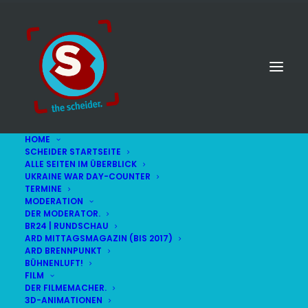
HOME
SCHEIDER STARTSEITE
ALLE SEITEN IM ÜBERBLICK
UKRAINE WAR DAY-COUNTER
TERMINE
MODERATION
DER MODERATOR.
BR24 | RUNDSCHAU
ARD MITTAGSMAGAZIN (BIS 2017)
ARD BRENNPUNKT
BÜHNENLUFT!
FILM
DER FILMEMACHER.
© STEFAN SCHEIDER
IMPRESSUM
3D-ANIMATIONEN