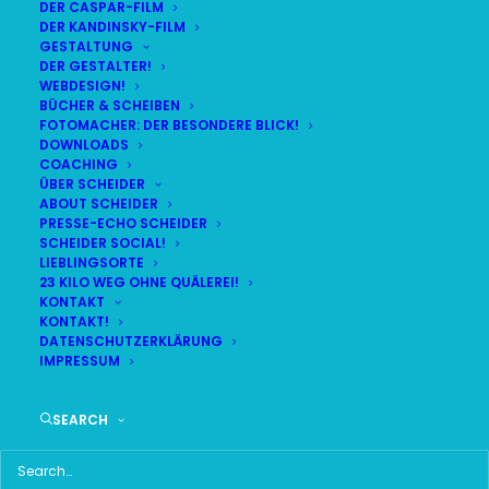
DER CASPAR-FILM
DER KANDINSKY-FILM
LIVE
(
alle Termine
)
GESTALTUNG
DER GESTALTER!
WEBDESIGN!
DEMNÄCHST:
19:01:04
BÜCHER & SCHEIBEN
FOTOMACHER: DER BESONDERE BLICK!
DOWNLOADS
COACHING
SO
BR24 | 18.30 UHR
ÜBER SCHEIDER
09
ABOUT SCHEIDER
BR MÜNCHEN FREIMANN
PRESSE-ECHO SCHEIDER
AUG
SCHEIDER SOCIAL!
LIEBLINGSORTE
23 KILO WEG OHNE QUÄLEREI!
KONTAKT
KONTAKT!
HAUPTMENÜ
DATENSCHUTZERKLÄRUNG
IMPRESSUM
HOME
SEARCH
SCHEIDER STARTSEITE
ALLE SEITEN IM ÜBERBLICK
UKRAINE WAR DAY-COUNTER