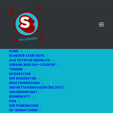
HOME
SCHEIDER STARTSEITE
ALLE SEITEN IM ÜBERBLICK
UKRAINE WAR DAY-COUNTER
TERMINE
MODERATION
DER MODERATOR.
BR24 | RUNDSCHAU
ARD MITTAGSMAGAZIN (BIS 2017)
ARD BRENNPUNKT
BÜHNENLUFT!
FILM
DER FILMEMACHER.
© STEFAN SCHEIDER
IMPRESSUM
3D-ANIMATIONEN