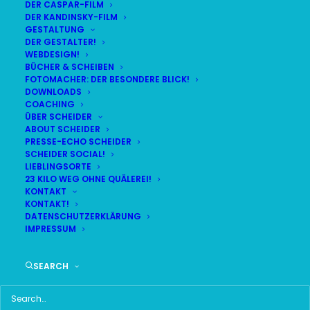
DER CASPAR-FILM
DER KANDINSKY-FILM
LIVE
(
alle Termine
)
GESTALTUNG
DER GESTALTER!
WEBDESIGN!
DEMNÄCHST:
BÜCHER & SCHEIBEN
FOTOMACHER: DER BESONDERE BLICK!
7 Tage 9:53:52
DOWNLOADS
COACHING
ÜBER SCHEIDER
ABOUT SCHEIDER
MO
BR24 | 18.30 UHR
PRESSE-ECHO SCHEIDER
17
SCHEIDER SOCIAL!
BR MÜNCHEN FREIMANN
LIEBLINGSORTE
AUG
23 KILO WEG OHNE QUÄLEREI!
KONTAKT
KONTAKT!
DATENSCHUTZERKLÄRUNG
IMPRESSUM
HAUPTMENÜ
SEARCH
HOME
SCHEIDER STARTSEITE
ALLE SEITEN IM ÜBERBLICK