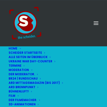
HOME
SCHEIDER STARTSEITE
ALLE SEITEN IM ÜBERBLICK
UKRAINE WAR DAY-COUNTER
TERMINE
MODERATION
DER MODERATOR.
BR24 | RUNDSCHAU
ARD MITTAGSMAGAZIN (BIS 2017)
ARD BRENNPUNKT
BÜHNENLUFT!
FILM
DER FILMEMACHER.
© STEFAN SCHEIDER
IMPRESSUM
3D-ANIMATIONEN