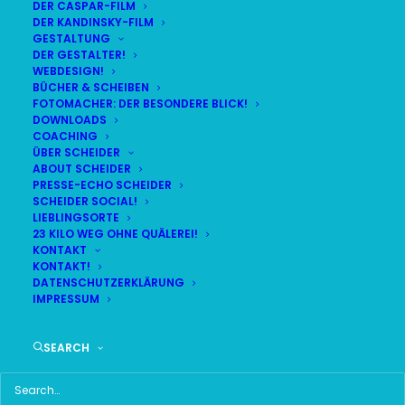
DER CASPAR-FILM
DER KANDINSKY-FILM
LIVE
(
alle Termine
)
GESTALTUNG
DER GESTALTER!
WEBDESIGN!
DEMNÄCHST:
6:07:11
BÜCHER & SCHEIBEN
FOTOMACHER: DER BESONDERE BLICK!
DOWNLOADS
COACHING
SA
BR24 | 18.30 UHR
ÜBER SCHEIDER
08
ABOUT SCHEIDER
BR MÜNCHEN FREIMANN
PRESSE-ECHO SCHEIDER
AUG
SCHEIDER SOCIAL!
LIEBLINGSORTE
23 KILO WEG OHNE QUÄLEREI!
KONTAKT
KONTAKT!
HAUPTMENÜ
DATENSCHUTZERKLÄRUNG
IMPRESSUM
HOME
SEARCH
SCHEIDER STARTSEITE
ALLE SEITEN IM ÜBERBLICK
UKRAINE WAR DAY-COUNTER