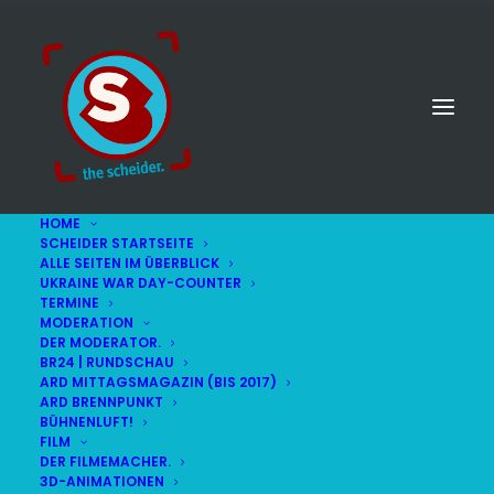
HOME
SCHEIDER STARTSEITE
ALLE SEITEN IM ÜBERBLICK
UKRAINE WAR DAY-COUNTER
TERMINE
MODERATION
DER MODERATOR.
BR24 | RUNDSCHAU
ARD MITTAGSMAGAZIN (BIS 2017)
ARD BRENNPUNKT
BÜHNENLUFT!
FILM
DER FILMEMACHER.
© STEFAN SCHEIDER
IMPRESSUM
3D-ANIMATIONEN